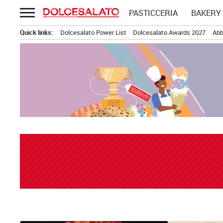
Passa
PASTICCERIA
BAKERY
al
contenuto
Quick links:
Dolcesalato Power List
Dolcesalato Awards 2027
Abb