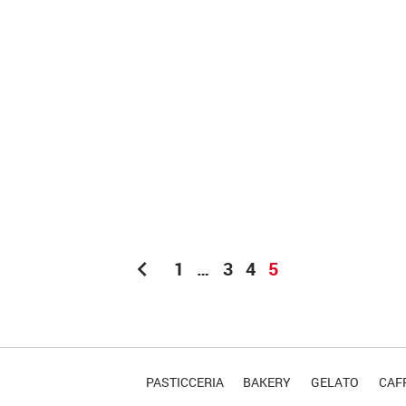
chevron_left
1
…
3
4
5
PASTICCERIA
BAKERY
GELATO
CAFF