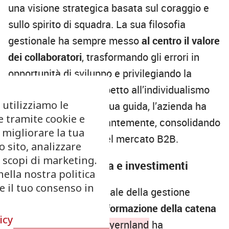
una visione strategica basata sul coraggio e
sullo spirito di squadra. La sua filosofia
gestionale ha sempre messo
al centro il valore
dei collaboratori
, trasformando gli errori in
opportunità di sviluppo e privilegiando la
sinergia aziendale rispetto all’individualismo
 utilizziamo le
dirigenziale. Sotto la sua guida, l’azienda ha
e tramite cookie e
saputo evolversi costantemente, consolidando
 migliorare la tua
la propria posizione nel mercato B2B.
 sito, analizzare
r scopi di marketing.
Innovazione logistica e investimenti
nella nostra politica
re il tuo consenso in
Un pilastro fondamentale della gestione
Bacher è stata la
trasformazione della catena
icy
logistica
. Nel 1997,
Bayernland
ha