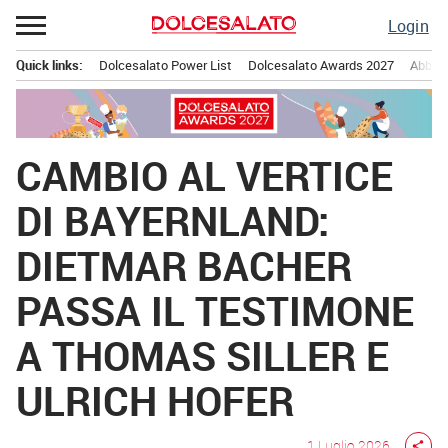
Passa
Login
al
contenuto
Quick links:
Dolcesalato Power List
Dolcesalato Awards 2027
Abbona
Menu principale
CAMBIO AL VERTICE
DI BAYERNLAND:
DIETMAR BACHER
PASSA IL TESTIMONE
A THOMAS SILLER E
ULRICH HOFER
1 Luglio 2026
share