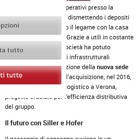
centralizzato i flussi operativi presso la
piattaforma di
Verona
, dismettendo i depositi
opzioni
periferici e rafforzando il legame con la casa
madre di Norimberga. Grazie a utili in costante
crescita dal 1996, la società ha potuto
ta tutto
realizzare investimenti infrastrutturali
massicci: dalla costruzione della
nuova sede
i tutto
di Vipiteno
nel 2012 all’acquisizione, nel 2016,
di un moderno centro logistico a Verona,
progetto cruciale per l’efficienza distributiva
del gruppo.
Il futuro con Siller e Hofer
Il passaggio di consegne avviene in un