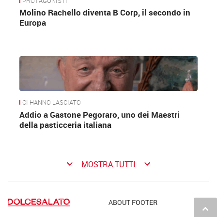
PROTAGONISTI
Molino Rachello diventa B Corp, il secondo in
Europa
CI HANNO LASCIATO
Addio a Gastone Pegoraro, uno dei Maestri
della pasticceria italiana
keyboard_arrow_down
keyboard_arrow_down
MOSTRA TUTTI
ABOUT FOOTER
keyboard_arrow_up