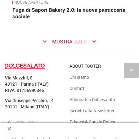
NUOVE APERTURE
Fuga di Sapori Bakery 2.0: la nuova pasticceria
sociale
keyboard_arrow_down
keyboard_arrow_down
MOSTRA TUTTI
ABOUT FOOTER
keyboard_arrow_up
Chi siamo
Via Mazzini, 6
43121 - Parma (ITALY)
Contatti
P.IVA: 01756990345
Abbonati a Dolcesalato
Via Giuseppe Pecchio, 14
20131 - Milano (ITALY)
Iscriviti alla Newsletter
Privacy & Cookie Policy