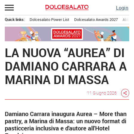
Passa
Login
al
contenuto
Quick links:
Dolcesalato Power List
Dolcesalato Awards 2027
Abbona
Menu principale
LA NUOVA “AUREA” DI
DAMIANO CARRARA A
MARINA DI MASSA
11 Giugno 2026
share
Damiano Carrara inaugura Aurea – More than
pastry, a Marina di Massa: un nuovo format di
pasticceria inclusiva e d'autore all'Hotel