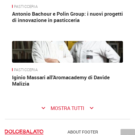
PASTICCERIA
Antonio Bachour e Polin Group: i nuovi progetti
di innovazione in pasticceria
PASTICCERIA
Iginio Massari all’Aromacademy di Davide
Malizia
keyboard_arrow_down
keyboard_arrow_down
MOSTRA TUTTI
ABOUT FOOTER