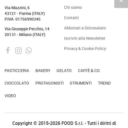
keyboard_arrow_up
Chi siamo
Via Mazzini, 6
43121 - Parma (ITALY)
Contatti
P.IVA: 01756990345
Abbonati a Dolcesalato
Via Giuseppe Pecchio, 14
20131 - Milano (ITALY)
Iscriviti alla Newsletter
Privacy & Cookie Policy
PASTICCERIA
BAKERY
GELATO
CAFFÈ & CO.
CIOCCOLATO
PROTAGONISTI
STRUMENTI
TREND
VIDEO
Copyright © 2015-2026 FOOD S.r.l. - Tutti i diritti di