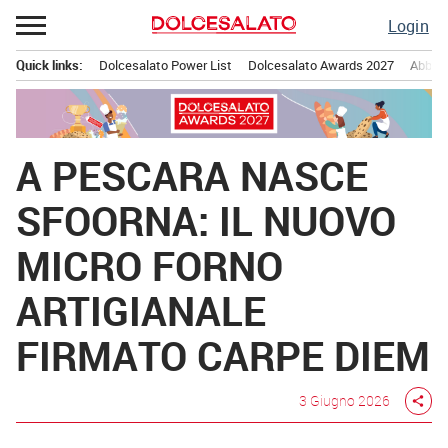
Passa
Login
al
contenuto
Quick links:
Dolcesalato Power List
Dolcesalato Awards 2027
Abbona
Menu principale
A PESCARA NASCE
SFOORNA: IL NUOVO
MICRO FORNO
ARTIGIANALE
FIRMATO CARPE DIEM
3 Giugno 2026
share