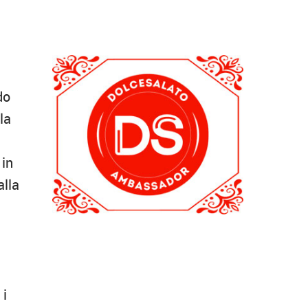
do
la
 in
alla
 i