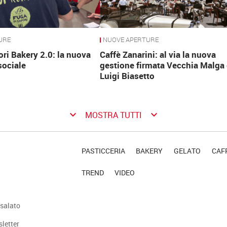
URE
NUOVE APERTURE
ri Bakery 2.0: la nuova
Caffè Zanarini: al via la nuova
sociale
gestione firmata Vecchia Malga 
Luigi Biasetto
keyboard_arrow_down
keyboard_arrow_down
MOSTRA TUTTI
PASTICCERIA
BAKERY
GELATO
CAFF
TREND
VIDEO
salato
sletter