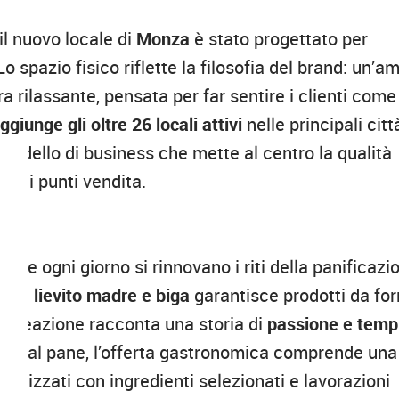
 il nuovo locale di
Monza
è stato progettato per
o spazio fisico riflette la filosofia del brand: un’a
 rilassante, pensata per far sentire i clienti come
ggiunge gli oltre 26 locali
attivi
nelle principali citt
modello di business che mette al centro la qualità
 dei punti vendita.
ane
 dove ogni giorno si rinnovano i riti della panificazi
mente
lievito madre e biga
garantisce prodotti da fo
ni creazione racconta una storia di
passione e temp
 Oltre al pane, l’offerta gastronomica comprende una
i realizzati con ingredienti selezionati e lavorazioni