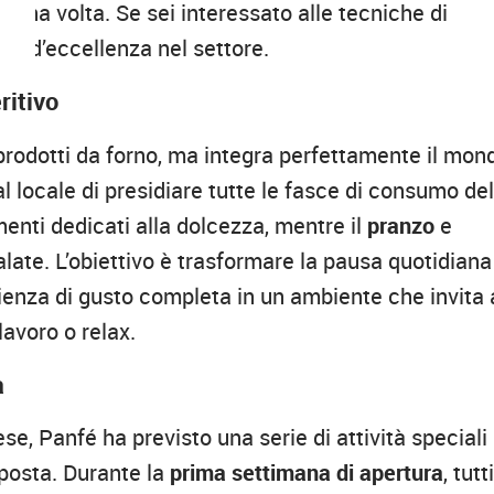
i una volta. Se sei interessato alle tecniche di
io d’eccellenza nel settore.
ritivo
i prodotti da forno, ma integra perfettamente il mon
al locale di presidiare tutte le fasce di consumo del
nti dedicati alla dolcezza, mentre il
pranzo
e
alate. L’obiettivo è trasformare la pausa quotidiana
rienza di gusto completa in un ambiente che invita 
lavoro o relax.
a
e, Panfé ha previsto una serie di attività speciali
roposta. Durante la
prima settimana di apertura
, tutti