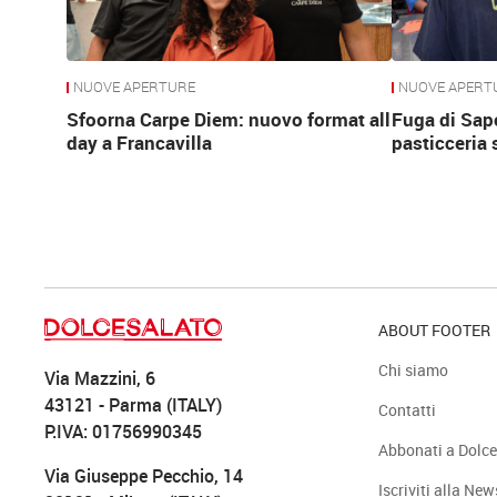
NUOVE APERTURE
NUOVE APERT
Sfoorna Carpe Diem: nuovo format all
Fuga di Sapo
day a Francavilla
pasticceria 
ABOUT FOOTER
Chi siamo
Via Mazzini, 6
43121 - Parma (ITALY)
Contatti
P.IVA: 01756990345
Abbonati a Dolce
Via Giuseppe Pecchio, 14
Iscriviti alla New