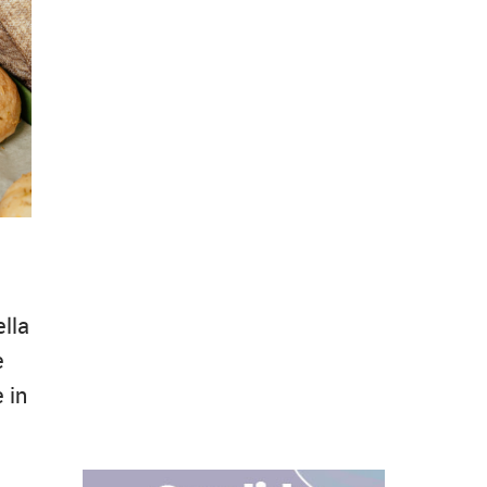
ella
e
 in