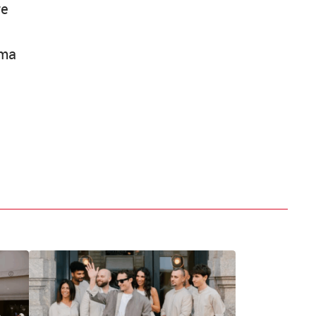
re
ima