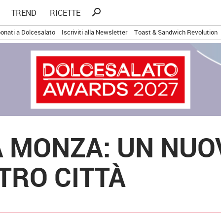
Ricerca
search
TREND
RICETTE
per:
onati a Dolcesalato
Iscriviti alla Newsletter
Toast & Sandwich Revolution
A MONZA: UN NU
TRO CITTÀ