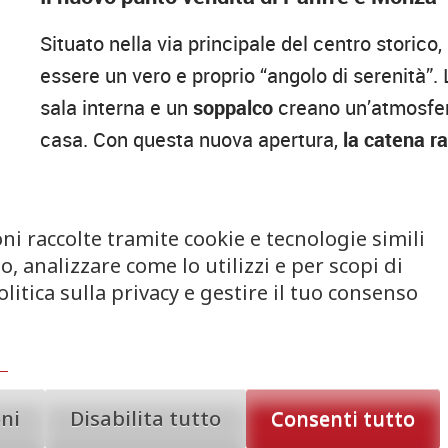
Situato nella via principale del centro storico,
essere un vero e proprio “angolo di serenità”. L
sala interna e un
soppalco
creano un’atmosfera
casa. Con questa nuova apertura,
la catena ra
settentrionali, confermando il successo di un 
delle materie prime e il design contemporaneo
ni raccolte tramite cookie e tecnologie simili
Artigianalità e tradizione: il segreto del p
, analizzare come lo utilizzi e per scopi di
litica sulla privacy e gestire il tuo consenso
Il cuore pulsante di Panfé è il suo
laboratorio
,
artigianale. La scelta di utilizzare esclusiva
altamente digeribili e dai profumi intensi. Og
lenti
, distanti dal caos della vita quotidiana.
oni
Disabilita tutto
Consenti tutto
vasta selezione di
focacce, pizze e dolci
, tutt