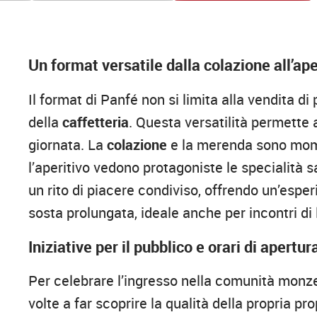
manuali che preservano l’integrità dei sapori d
panificazione, Panfé rappresenta un caso stud
Un format versatile dalla colazione all’ape
Il format di Panfé non si limita alla vendita d
della
caffetteria
. Questa versatilità permette 
giornata. La
colazione
e la merenda sono mome
l’aperitivo vedono protagoniste le specialità s
un rito di piacere condiviso, offrendo un’espe
sosta prolungata, ideale anche per incontri di 
Iniziative per il pubblico e orari di apertur
Per celebrare l’ingresso nella comunità monzes
volte a far scoprire la qualità della propria p