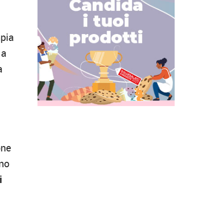
mpia
 a
à
one
rno
i