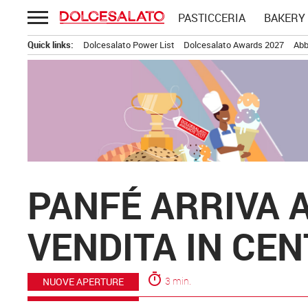
Passa
PASTICCERIA
BAKERY
al
contenuto
Quick links:
Dolcesalato Power List
Dolcesalato Awards 2027
Abb
PANFÉ ARRIVA 
VENDITA IN CEN
timer
3 min.
NUOVE APERTURE