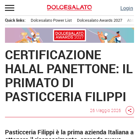
Passa
Login
al
contenuto
Quick links:
Dolcesalato Power List
Dolcesalato Awards 2027
Abbona
Menu principale
CERTIFICAZIONE
HALAL PANETTONE: IL
PRIMATO DI
PASTICCERIA FILIPPI
26 Maggio 2026
share
Pasticceria Filippi è la prima azienda Italiana a