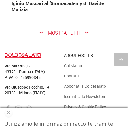
Iginio Massari all’Aromacademy di Davide
Malizia
keyboard_arrow_down
keyboard_arrow_down
MOSTRA TUTTI
ABOUT FOOTER
keyboard_arrow_up
Chi siamo
Via Mazzini, 6
43121 - Parma (ITALY)
Contatti
P.IVA: 01756990345
Abbonati a Dolcesalato
Via Giuseppe Pecchio, 14
20131 - Milano (ITALY)
Iscriviti alla Newsletter
Privacy & Cookie Policy
Utilizziamo le informazioni raccolte tramite