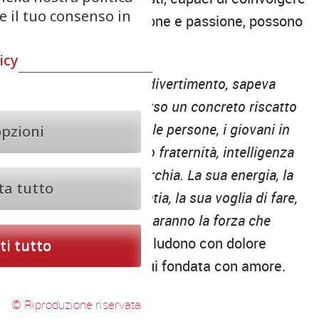
re il tuo consenso in
e vissuti con convinzione e passione, possono
essere realizzabili.
icy
“Sognatore e uomo di divertimento, sapeva
costruire e ispirare, verso un concreto riscatto
sociale, lavorando con le persone, i giovani in
opzioni
particolare, auspicando fraternità, intelligenza
affettiva e austera anarchia. La sua energia, la
ta tutto
sua straordinaria empatia, la sua voglia di fare,
il suo esempio di vita saranno la forza che
guiderà tutti noi”
, concludono con dolore
i tutto
dall’associazione da lui fondata con amore.
© Riproduzione riservata