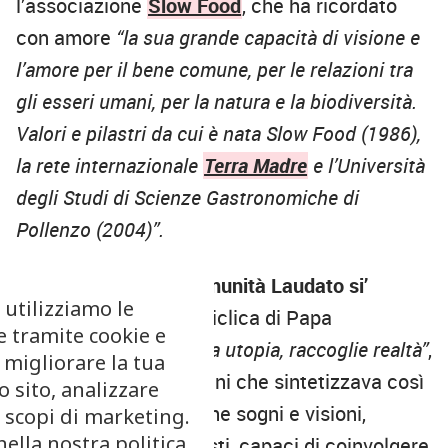
l’associazione
Slow Food
, che ha ricordato
con amore
“la sua grande capacità di visione e
l’amore per il bene comune, per le relazioni tra
gli esseri umani, per la natura e la biodiversità.
Valori e pilastri da cui è nata Slow Food (1986),
la rete internazionale
Terra Madre
e l’Università
degli Studi di Scienze Gastronomiche di
Pollenzo (2004)”.
Cofondatore delle
Comunità Laudato si’
 utilizziamo le
(2017), ispirate all’enciclica di Papa
e tramite cookie e
Francesco, “
chi semina utopia, raccoglie realtà”
,
 migliorare la tua
amava dire Carlo Petrini che sintetizzava così
 sito, analizzare
la sua vita, convinto che sogni e visioni,
r scopi di marketing.
nella nostra politica
quando sono belli, giusti, capaci di coinvolgere