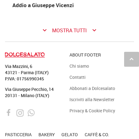
Addio a Giuseppe Vicenzi
keyboard_arrow_down
keyboard_arrow_down
MOSTRA TUTTI
ABOUT FOOTER
keyboard_arrow_up
Chi siamo
Via Mazzini, 6
43121 - Parma (ITALY)
Contatti
P.IVA: 01756990345
Abbonati a Dolcesalato
Via Giuseppe Pecchio, 14
20131 - Milano (ITALY)
Iscriviti alla Newsletter
Privacy & Cookie Policy
PASTICCERIA
BAKERY
GELATO
CAFFÈ & CO.