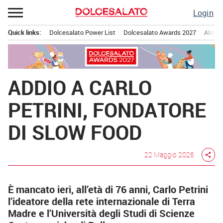
Passa
Login
al
contenuto
Quick links:
Dolcesalato Power List
Dolcesalato Awards 2027
Abbona
Menu principale
ADDIO A CARLO
PETRINI, FONDATORE
DI SLOW FOOD
22 Maggio 2026
share
È mancato ieri, all’età di 76 anni, Carlo Petrini
l’ideatore della rete internazionale di Terra
Madre e l’Università degli Studi di Scienze