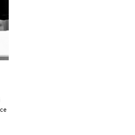
i
sce