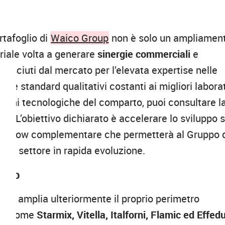
rtafoglio di
Waico Group
non è solo un ampliamen
iale volta a generare
sinergie commerciali
e
nosciuti dal mercato per l’elevata expertise nelle
tire standard qualitativi costanti ai migliori labora
vazioni tecnologiche del comparto, puoi consultare l
y. L’obiettivo dichiarato è accelerare lo sviluppo s
now-how complementare che permetterà al Gruppo 
i un settore in rapida evoluzione.
roup
oup amplia ulteriormente il proprio perimetro
tore come
Starmix, Vitella, Italforni, Flamic ed Effed