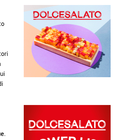
to
tori
a
ui
di
ue
.