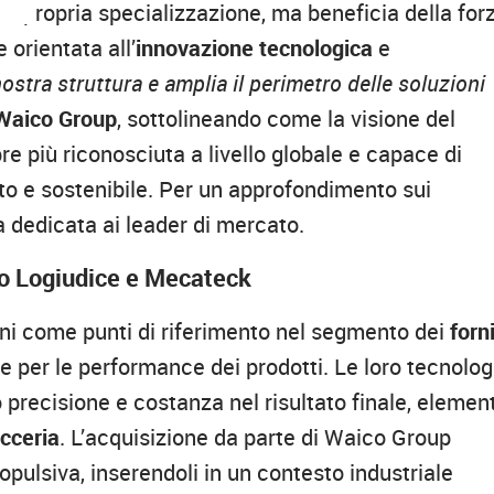
la propria specializzazione, ma beneficia della for
 orientata all’
innovazione tecnologica
e
ostra struttura e amplia il perimetro delle soluzioni
Waico Group
, sottolineando come la visione del
re più riconosciuta a livello globale e capace di
ato e sostenibile. Per un approfondimento sui
na dedicata ai leader di mercato.
ono Logiudice e Mecateck
nni come punti di riferimento nel segmento dei
forn
e per le performance dei prodotti. Le loro tecnolog
 precisione e costanza nel risultato finale, element
icceria
. L’acquisizione da parte di Waico Group
pulsiva, inserendoli in un contesto industriale