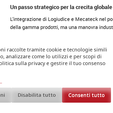
Un passo strategico per la crecita globale
L’integrazione di Logiudice e Mecateck nel po
della gamma prodotti, ma una manovra industr
produttive. Questi due marchi sono infatti rico
tecnologie di cottura
e per la capacità di garan
ni raccolte tramite cookie e tecnologie simili
di arte bianca. Per scoprire di più sulle inno
, analizzare come lo utilizzi e per scopi di
nostra sezione dedicata alle attrezzature baker
litica sulla privacy e gestire il tuo consenso
mercati internazionali
, facendo leva su un k
rispondere con maggiore efficacia alle sfide d
Il rafforzamento dell’ecosistema Waico G
oni
Disabilita tutto
Consenti tutto
Con l’ingresso di questi nuovi brand, Waico Gr
d’azione, che già include eccellenze del set