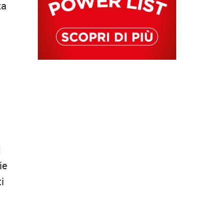
za
i
ie
i