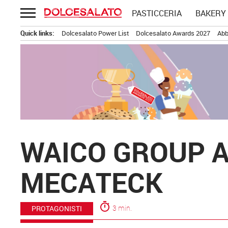
Passa
PASTICCERIA
BAKERY
al
contenuto
Quick links:
Dolcesalato Power List
Dolcesalato Awards 2027
Abb
WAICO GROUP A
MECATECK
timer
3 min.
PROTAGONISTI