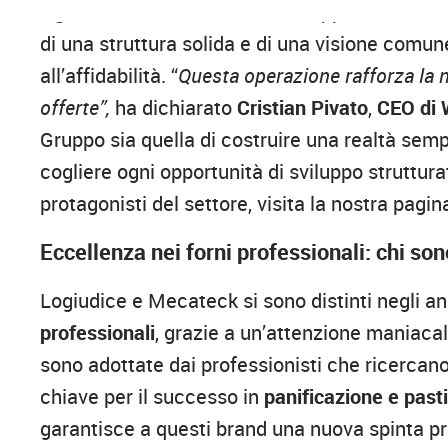
Ogni marchio all’interno del Gruppo mantiene 
di una struttura solida e di una visione comune
all’affidabilità. “
Questa operazione rafforza la n
offerte”,
ha dichiarato
Cristian Pivato
,
CEO di 
Gruppo sia quella di costruire una realtà semp
cogliere ogni opportunità di sviluppo struttur
protagonisti del settore, visita la nostra pagi
Eccellenza nei forni professionali: chi s
Logiudice e Mecateck si sono distinti negli a
professionali
, grazie a un’attenzione maniacal
sono adottate dai professionisti che ricercano
chiave per il successo in
panificazione e past
garantisce a questi brand una nuova spinta pro