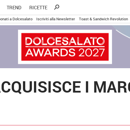
Ricerca
search
TREND
RICETTE
per:
onati a Dolcesalato
Iscriviti alla Newsletter
Toast & Sandwich Revolution
CQUISISCE I MARC