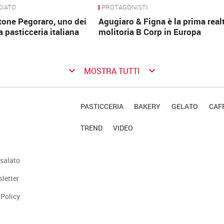
CIATO
PROTAGONISTI
tone Pegoraro, uno dei
Agugiaro & Figna è la prima real
a pasticceria italiana
molitoria B Corp in Europa
keyboard_arrow_down
keyboard_arrow_down
MOSTRA TUTTI
PASTICCERIA
BAKERY
GELATO
CAFF
TREND
VIDEO
salato
sletter
 Policy