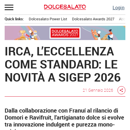
Passa
Login
al
contenuto
Quick links:
Dolcesalato Power List
Dolcesalato Awards 2027
Abbona
Menu principale
IRCA, L’ECCELLENZA
COME STANDARD: LE
NOVITÀ A SIGEP 2026
21 Gennaio 2026
share
Dalla collaborazione con Franuí al rilancio di
Domori e Ravifruit, l’artigianato dolce si evolve
tra innovazione indulgent e purezza mono-