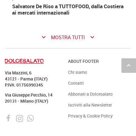
Salvatore De Riso a TUTTOFOOD, dalla Costiera
ai mercati internazionali
keyboard_arrow_down
keyboard_arrow_down
MOSTRA TUTTI
ABOUT FOOTER
keyboard_arrow_up
Chi siamo
Via Mazzini, 6
43121 - Parma (ITALY)
Contatti
P.IVA: 01756990345
Abbonati a Dolcesalato
Via Giuseppe Pecchio, 14
20131 - Milano (ITALY)
Iscriviti alla Newsletter
Privacy & Cookie Policy