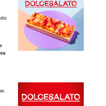
odio
a
rea
dei
o