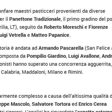
ionfare maestri pasticceri provenienti da diverse
er il
Panettone Tradizionale
, il primo gradino del p
ilia, LT), seguito da
Roberto Moreschi
e
Fiorenze
uigi Vetrella
e
Matteo Papanice
.
ittoria è andata ad
Armando Pascarella
(San Felice 
 composta da
Pompilio Giardino
,
Luigi Avallone
,
And
ionisti hanno superato una concorrenza agguerrita,
o Calabria, Maddaloni, Milano e Rimini.
armente complesso a causa dell’altissima qualità 
eppe Mascolo
,
Salvatore Tortora
ed
Enrico Cerea
 rigorosi. L’analisi ha riguardato l’
aspetto estern