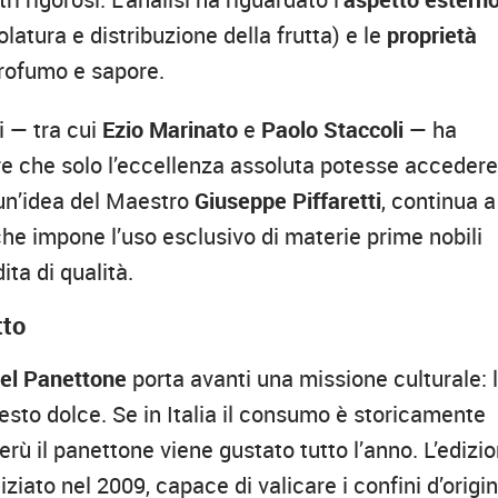
latura e distribuzione della frutta) e le
proprietà
profumo e sapore.
ti — tra cui
Ezio Marinato
e
Paolo Staccoli
— ha
tire che solo l’eccellenza assoluta potesse acceder
 un’idea del Maestro
Giuseppe Piffaretti
, continua a
 che impone l’uso esclusivo di materie prime nobili
ita di qualità.
tto
el Panettone
porta avanti una missione culturale: 
esto dolce. Se in Italia il consumo è storicamente
Perù il panettone viene gustato tutto l’anno. L’edizi
iziato nel 2009, capace di valicare i confini d’origi