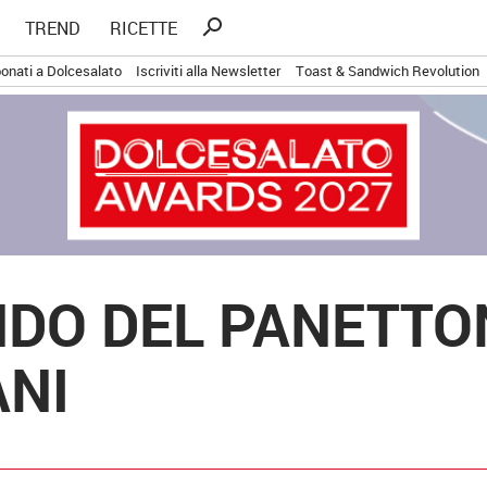
Ricerca
search
TREND
RICETTE
per:
onati a Dolcesalato
Iscriviti alla Newsletter
Toast & Sandwich Revolution
DO DEL PANETTONE
ANI