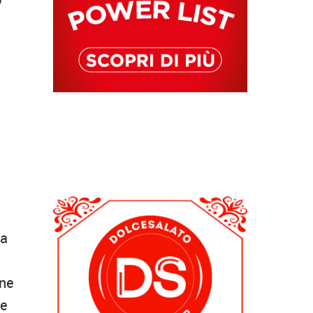
e
la
one
ne