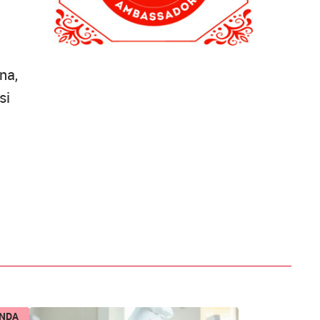
na,
si
ENDA