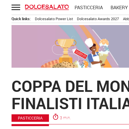
Passa
PASTICCERIA
BAKERY
al
contenuto
Quick links:
Dolcesalato Power List
Dolcesalato Awards 2027
Abb
COPPA DEL MON
FINALISTI ITALI
timer
3 min.
PASTICCERIA