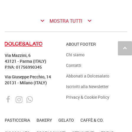
keyboard_arrow_down
keyboard_arrow_down
MOSTRA TUTTI
ABOUT FOOTER
keyboard_arrow_up
Chi siamo
Via Mazzini, 6
43121 - Parma (ITALY)
Contatti
P.IVA: 01756990345
Abbonati a Dolcesalato
Via Giuseppe Pecchio, 14
20131 - Milano (ITALY)
Iscriviti alla Newsletter
Privacy & Cookie Policy
PASTICCERIA
BAKERY
GELATO
CAFFÈ & CO.