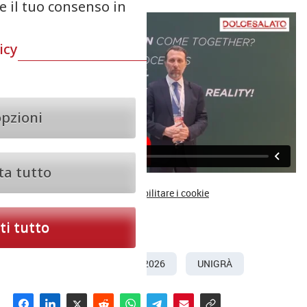
re il tuo consenso in
icy
opzioni
ta tutto
Se non vedi i video, ricorda di
abilitare i cookie
i tutto
© Riproduzione riservata
MASTERLINE
SIGEP 2026
UNIGRÀ