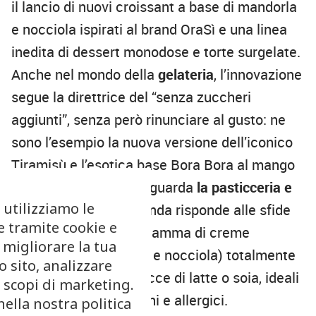
il lancio di nuovi croissant a base di mandorla
e nocciola ispirati al brand OraSì e una linea
inedita di dessert monodose e torte surgelate.
Anche nel mondo della
gelateria
, l’innovazione
segue la direttrice del “senza zuccheri
aggiunti”, senza però rinunciare al gusto: ne
sono l’esempio la nuova versione dell’iconico
Tiramisù e l’esotica base Bora Bora al mango
e cocco. Per quanto riguarda
la pasticceria e
 utilizziamo le
la panificazione
, l’azienda risponde alle sfide
e tramite cookie e
del mercato con una gamma di creme
 migliorare la tua
spalmabili (pistacchio e nocciola) totalmente
 sito, analizzare
prive di allergeni e tracce di latte o soia, ideali
r scopi di marketing.
per consumatori vegani e allergici.
nella nostra politica