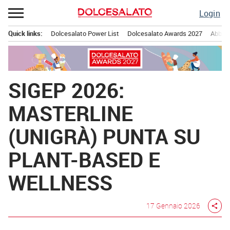
Passa
Login
al
contenuto
Quick links:
Dolcesalato Power List
Dolcesalato Awards 2027
Abbona
Menu principale
SIGEP 2026:
MASTERLINE
(UNIGRÀ) PUNTA SU
PLANT-BASED E
WELLNESS
17 Gennaio 2026
share