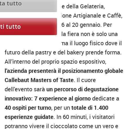
ta tutto
il Salone Internazionale della Gelateria,
Pasticceria, Panificazione Artigianale e Caffè,
previsto a Rimini dal 16 al 20 gennaio. Per
i tutto
Barry Callebaut Italia, la fiera non è solo una
vetrina commerciale, ma il luogo fisico dove il
futuro della pastry e del bakery prende forma.
All’interno del proprio spazio espositivo,
l’azienda presenterà il posizionamento globale
Callebaut Masters of Taste
. Il cuore
dell’evento sarà
un percorso di degustazione
innovativo: 7 experience al giorno
dedicate a
40 ospiti per turno
, per un
totale di 1.400
esperienze guidate
. In 60 minuti, i visitatori
potranno vivere il cioccolato come un vero e