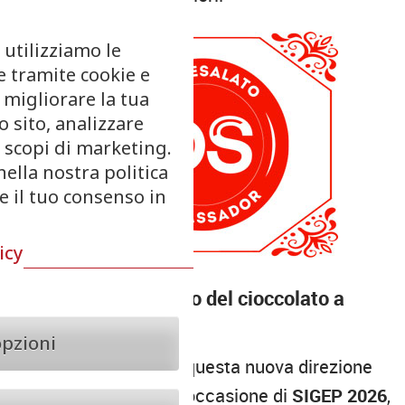
 utilizziamo le
e tramite cookie e
 migliorare la tua
 sito, analizzare
r scopi di marketing.
nella nostra politica
re il tuo consenso in
icy
SIGEP 2026: il futuro del cioccolato a
Rimini
opzioni
Il debutto ufficiale di questa nuova direzione
avverrà a gennaio, in occasione di
SIGEP 2026
,