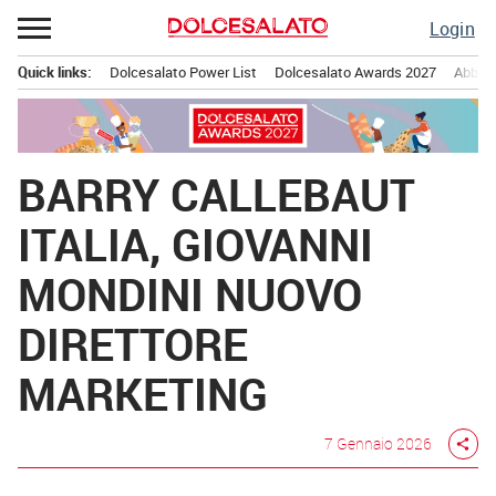
Passa
Login
al
contenuto
Quick links:
Dolcesalato Power List
Dolcesalato Awards 2027
Abbona
Menu principale
BARRY CALLEBAUT
ITALIA, GIOVANNI
MONDINI NUOVO
DIRETTORE
MARKETING
7 Gennaio 2026
share