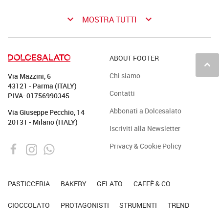
keyboard_arrow_down
keyboard_arrow_down
MOSTRA TUTTI
ABOUT FOOTER
keyboard_arrow_up
Chi siamo
Via Mazzini, 6
43121 - Parma (ITALY)
Contatti
P.IVA: 01756990345
Abbonati a Dolcesalato
Via Giuseppe Pecchio, 14
20131 - Milano (ITALY)
Iscriviti alla Newsletter
Privacy & Cookie Policy
PASTICCERIA
BAKERY
GELATO
CAFFÈ & CO.
CIOCCOLATO
PROTAGONISTI
STRUMENTI
TREND