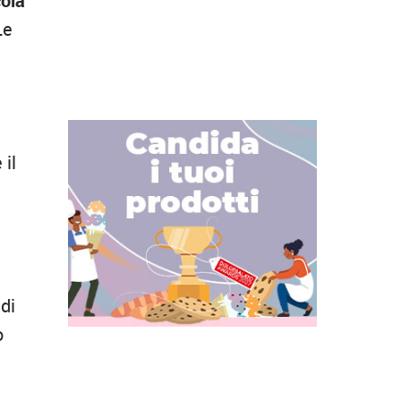
cola
Le
a
 il
 di
o