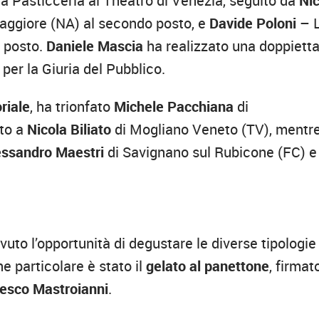
la Pasticceria al Theatro di Venezia, seguito da
Ni
maggiore (NA) al secondo posto, e
Davide Poloni
– 
o posto.
Daniele Mascia
ha realizzato una doppiett
per la Giuria del Pubblico.
riale
, ha trionfato
Michele Pacchiana
di
ato a
Nicola Biliato
di Mogliano Veneto (TV), mentre
essandro Maestri
di Savignano sul Rubicone (FC) e
vuto l’opportunità di degustare le diverse tipologie
e particolare è stato il
gelato al panettone
, firmat
esco Mastroianni
.