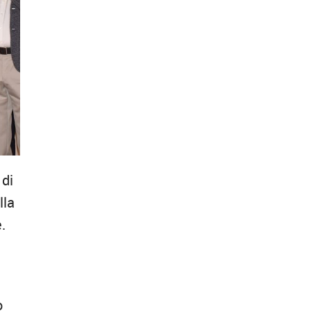
 di
lla
.
o