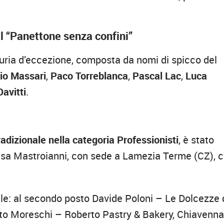
el “Panettone senza confini”
 giuria d’eccezione, composta da nomi di spicco del
nio Massari
,
Paco Torreblanca
,
Pascal Lac
,
Luca
avitti
.
adizionale nella categoria Professionisti
, è stato
sa Mastroianni, con sede a Lamezia Terme (CZ), 
ale: al secondo posto Davide Poloni – Le Dolcezze 
rto Moreschi – Roberto Pastry & Bakery, Chiavenn