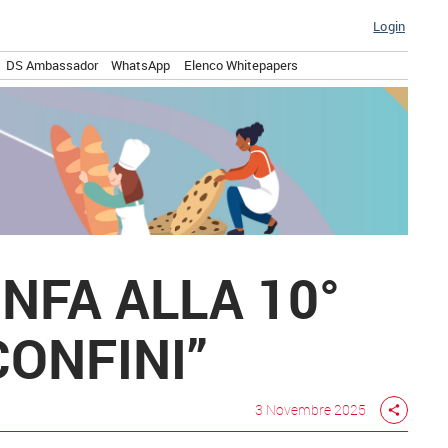
Login
DS Ambassador
WhatsApp
Elenco Whitepapers
FA ALLA 10°
CONFINI”
3 Novembre 2025
share