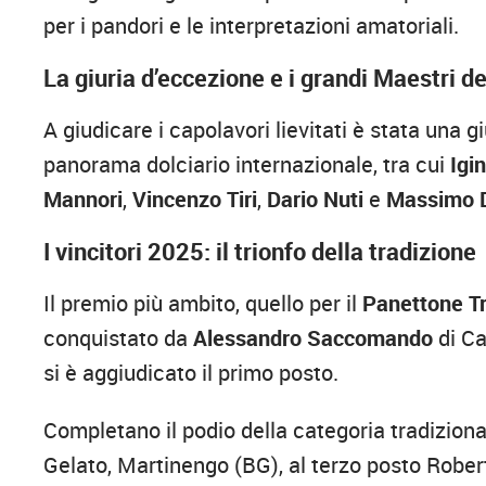
per i pandori e le interpretazioni amatoriali.
La giuria d’eccezione e i grandi Maestri d
A giudicare i capolavori lievitati è stata una
panorama dolciario internazionale, tra cui
Igi
Mannori
,
Vincenzo Tiri
,
Dario Nuti
e
Massimo D
I vincitori 2025: il trionfo della tradizione
Il premio più ambito, quello per il
Panettone Tr
conquistato da
Alessandro Saccomando
di Ca
si è aggiudicato il primo posto.
Completano il podio della categoria tradizion
Gelato, Martinengo (BG), al terzo posto Robe