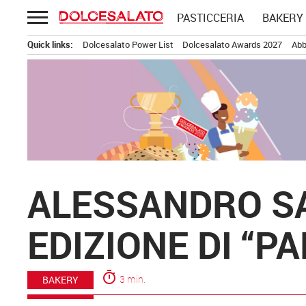
Passa
PASTICCERIA
BAKERY
al
contenuto
Quick links:
Dolcesalato Power List
Dolcesalato Awards 2027
Abb
ALESSANDRO S
EDIZIONE DI “P
timer
3 min.
BAKERY