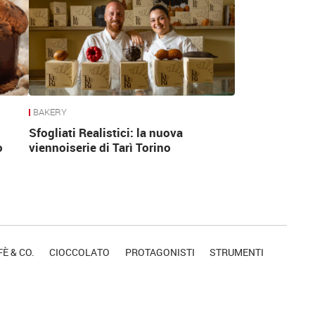
BAKERY
Sfogliati Realistici: la nuova
o
viennoiserie di Tarì Torino
È & CO.
CIOCCOLATO
PROTAGONISTI
STRUMENTI