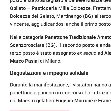
posto è stato assegnato a
Daniele Mascia
del
Obliato
– Pasticceria Mille Dolcezze, Fratta
Dolcezze del Gelato, Martinengo (BG) al terz
vincente, aggiudicandosi anche il primo posto 
Nella categoria
Panettone Tradizionale Amato
Scanzorosciate (BG). Il secondo posto è and
terzo posto è stato assegnato
ex aequo
ad
Al
Marco Pasini
di Milano.
Degustazioni e impegno solidale
Durante la manifestazione, i visitatori hanno a
panettone e pandoro in concorso. Un’attrazion
dai Maestri gelatieri
Eugenio Morrone
e
Franc