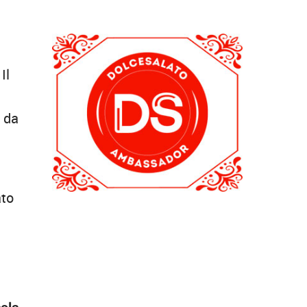
 Il
o da
ato