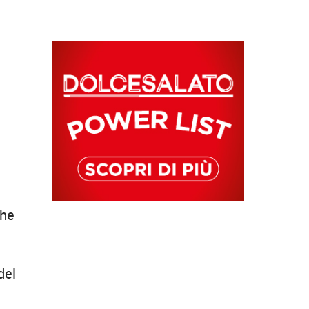
che
del
a