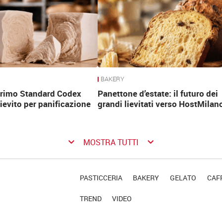
BAKERY
 primo Standard Codex
Panettone d’estate: il futuro dei
lievito per panificazione
grandi lievitati verso HostMilan
keyboard_arrow_down
keyboard_arrow_down
MOSTRA TUTTI
PASTICCERIA
BAKERY
GELATO
CAFF
TREND
VIDEO