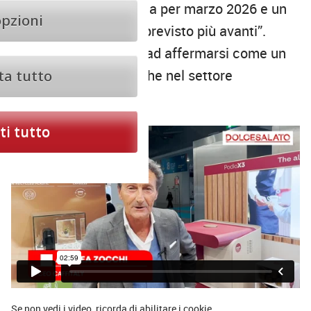
a gruppo singolo pronta per marzo 2026 e un
opzioni
modello a due gruppi previsto più avanti”.
Caffitaly è ora pronta ad affermarsi come un
player importante anche nel settore
ta tutto
professionale.
i tutto
Se non vedi i video, ricorda di
abilitare i cookie