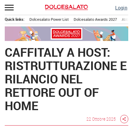
Passa
Login
al
contenuto
Quick links:
Dolcesalato Power List
Dolcesalato Awards 2027
Abbona
Menu principale
CAFFITALY A HOST:
RISTRUTTURAZIONE E
RILANCIO NEL
RETTORE OUT OF
HOME
22 Ottobre 2025
share