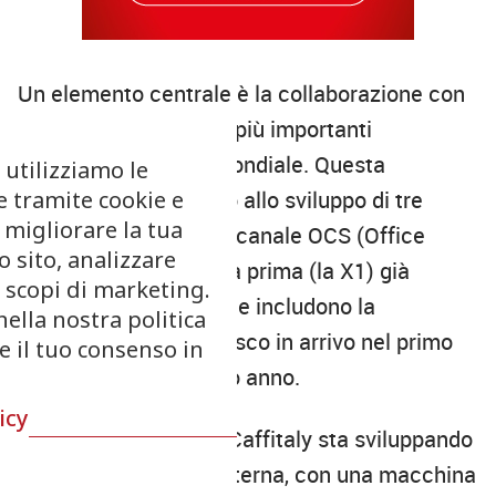
Un elemento centrale è la collaborazione con
Costa Coffee
, uno dei più importanti
torrefattori a livello mondiale. Questa
 utilizziamo le
e tramite cookie e
partnership ha portato allo sviluppo di tre
 migliorare la tua
macchine dedicate al canale OCS (Office
 sito, analizzare
Coffee Service), con la prima (la X1) già
r scopi di marketing.
lanciata e altre due che includono la
nella nostra politica
produzione di latte fresco in arrivo nel primo
re il tuo consenso in
trimestre del prossimo anno.
icy
“Oltre a questa linea, Caffitaly sta sviluppando
una propria gamma interna, con una macchina