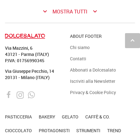
keyboard_arrow_down
keyboard_arrow_down
MOSTRA TUTTI
ABOUT FOOTER
keyboard_arrow_up
Chi siamo
Via Mazzini, 6
43121 - Parma (ITALY)
Contatti
P.IVA: 01756990345
Abbonati a Dolcesalato
Via Giuseppe Pecchio, 14
20131 - Milano (ITALY)
Iscriviti alla Newsletter
Privacy & Cookie Policy
PASTICCERIA
BAKERY
GELATO
CAFFÈ & CO.
CIOCCOLATO
PROTAGONISTI
STRUMENTI
TREND