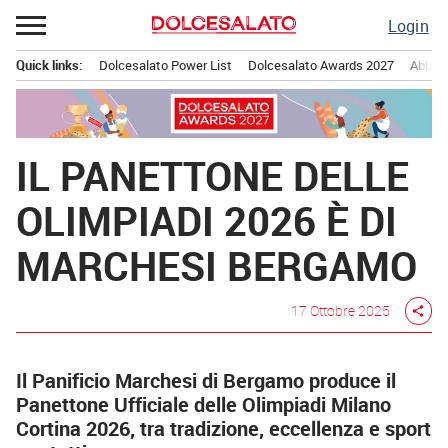
Passa
Login
al
contenuto
Quick links:
Dolcesalato Power List
Dolcesalato Awards 2027
Abbona
Menu principale
IL PANETTONE DELLE
OLIMPIADI 2026 È DI
MARCHESI BERGAMO
17 Ottobre 2025
share
Il Panificio Marchesi di Bergamo produce il
Panettone Ufficiale delle Olimpiadi Milano
Cortina 2026, tra tradizione, eccellenza e sport