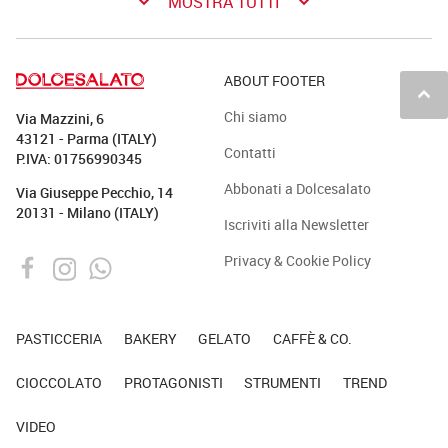
keyboard_arrow_down
keyboard_arrow_down
MOSTRA TUTTI
ABOUT FOOTER
keyboard_arrow_up
Chi siamo
Via Mazzini, 6
43121 - Parma (ITALY)
Contatti
P.IVA: 01756990345
Abbonati a Dolcesalato
Via Giuseppe Pecchio, 14
20131 - Milano (ITALY)
Iscriviti alla Newsletter
Privacy & Cookie Policy
PASTICCERIA
BAKERY
GELATO
CAFFÈ & CO.
CIOCCOLATO
PROTAGONISTI
STRUMENTI
TREND
VIDEO