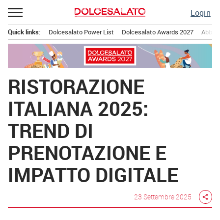
Passa
Login
al
contenuto
Quick links:
Dolcesalato Power List
Dolcesalato Awards 2027
Abbona
Menu principale
RISTORAZIONE
ITALIANA 2025:
TREND DI
PRENOTAZIONE E
IMPATTO DIGITALE
23 Settembre 2025
share