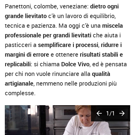
Panettoni, colombe, veneziane:
dietro ogni
grande lievitato
c’è un lavoro di equilibrio,
tecnica e pazienza. Ma oggi c’è una
miscela
professionale per grandi lievitati
che aiuta i
pasticceri a
semplificare i processi
,
ridurre i
margini di errore
e ottenere
risultati stabili e
replicabili
: si chiama
Dolce Vivo
, ed è pensata
per chi non vuole rinunciare alla
qualità
artigianale
, nemmeno nelle produzioni più
complesse.
1/1
arrow_back
arrow_forward