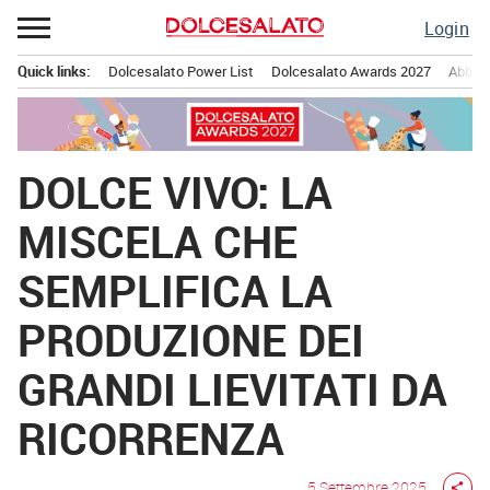
Passa
Login
al
contenuto
Quick links:
Dolcesalato Power List
Dolcesalato Awards 2027
Abbona
Menu principale
DOLCE VIVO: LA
MISCELA CHE
SEMPLIFICA LA
PRODUZIONE DEI
GRANDI LIEVITATI DA
RICORRENZA
5 Settembre 2025
share