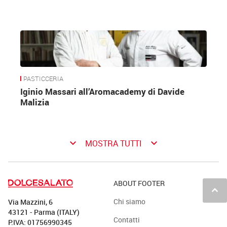
PASTICCERIA
Iginio Massari all’Aromacademy di Davide
Malizia
keyboard_arrow_down
keyboard_arrow_down
MOSTRA TUTTI
ABOUT FOOTER
keyboard_arrow_up
Chi siamo
Via Mazzini, 6
43121 - Parma (ITALY)
Contatti
P.IVA: 01756990345