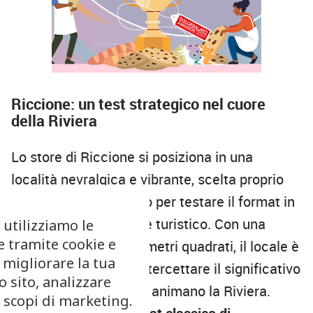
Riccione: un test strategico nel cuore
della Riviera
Lo store di Riccione si posiziona in una
località nevralgica e vibrante, scelta proprio
come punto strategico per testare il format in
un contesto altamente turistico. Con una
 utilizziamo le
e tramite cookie e
superficie di circa 90 metri quadrati, il locale è
 migliorare la tua
stato concepito per intercettare il significativo
 sito, analizzare
flusso di visitatori che animano la Riviera.
r scopi di marketing.