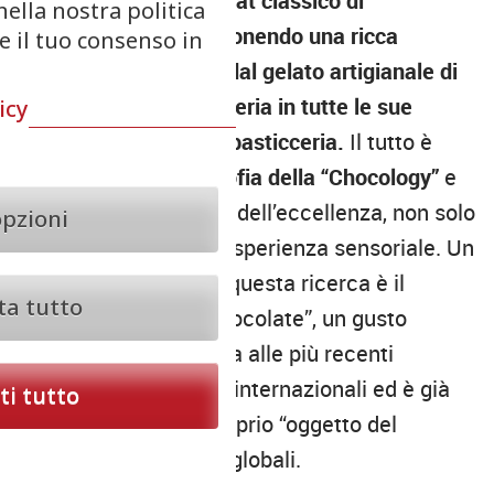
L’offerta ricalca il format classico di
nella nostra politica
Cioccolatitaliani, proponendo una ricca
re il tuo consenso in
selezione che spazia dal gelato artigianale di
eccellenza alla caffetteria in tutte le sue
icy
declinazioni, fino alla pasticceria.
Il tutto è
improntato sulla
filosofia della “Chocology”
e
sulla costante ricerca dell’eccellenza, non solo
opzioni
nel gusto ma in ogni esperienza sensoriale. Un
esempio lampante di questa ricerca è il
ta tutto
nuovissimo “Dubai Chocolate”, un gusto
innovativo che si ispira alle più recenti
tendenze di consumo internazionali ed è già
i tutto
divenuto un vero e proprio “oggetto del
desiderio” per i palati globali.