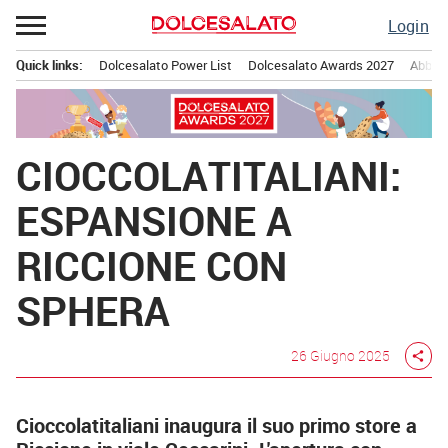
Passa
Login
al
contenuto
Quick links:
Dolcesalato Power List
Dolcesalato Awards 2027
Abbona
Menu principale
CIOCCOLATITALIANI:
ESPANSIONE A
RICCIONE CON
SPHERA
26 Giugno 2025
share
Cioccolatitaliani inaugura il suo primo store a