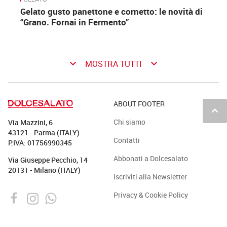
Gelato gusto panettone e cornetto: le novità di
“Grano. Fornai in Fermento”
keyboard_arrow_down
keyboard_arrow_down
MOSTRA TUTTI
ABOUT FOOTER
keyboard_arrow_up
Chi siamo
Via Mazzini, 6
43121 - Parma (ITALY)
Contatti
P.IVA: 01756990345
Abbonati a Dolcesalato
Via Giuseppe Pecchio, 14
20131 - Milano (ITALY)
Iscriviti alla Newsletter
Privacy & Cookie Policy