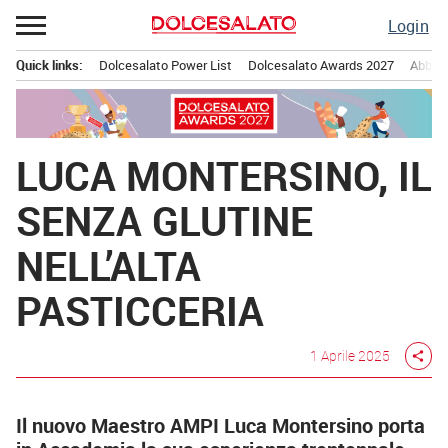
Passa
Login
al
contenuto
Quick links:
Dolcesalato Power List
Dolcesalato Awards 2027
Abbona
Menu principale
LUCA MONTERSINO, IL
SENZA GLUTINE
NELL’ALTA
PASTICCERIA
1 Aprile 2025
share
Il nuovo Maestro AMPI Luca Montersino porta