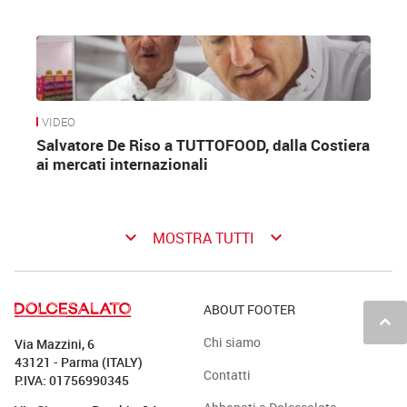
VIDEO
Salvatore De Riso a TUTTOFOOD, dalla Costiera
ai mercati internazionali
keyboard_arrow_down
keyboard_arrow_down
MOSTRA TUTTI
ABOUT FOOTER
keyboard_arrow_up
Chi siamo
Via Mazzini, 6
43121 - Parma (ITALY)
Contatti
P.IVA: 01756990345