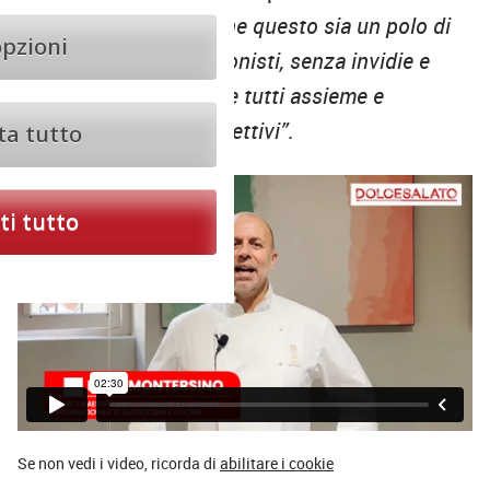
globale: “
mi aspetto che questo sia un polo di
opzioni
confronto tra professionisti, senza invidie e
pregiudizi, per crescere tutti assieme e
raggiungere grandi obiettivi”
.
ta tutto
i tutto
Se non vedi i video, ricorda di
abilitare i cookie