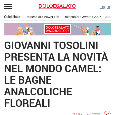
Passa
Login
al
contenuto
Quick links:
Dolcesalato Power List
Dolcesalato Awards 2027
Abbona
Menu principale
GIOVANNI TOSOLINI
PRESENTA LA NOVITÀ
NEL MONDO CAMEL:
LE BAGNE
ANALCOLICHE
FLOREALI
24 Gennaio 2025
share