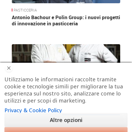
PASTICCERIA
Antonio Bachour e Polin Group: i nuovi progetti
di innovazione in pasticceria
PASTICCERIA
Utilizziamo le informazioni raccolte tramite
Iginio Massari all’Aromacademy di Davide
Malizia
cookie e tecnologie simili per migliorare la tua
esperienza sul nostro sito, analizzare come lo
utilizzi e per scopi di marketing.
keyboard_arrow_down
keyboard_arrow_down
MOSTRA TUTTI
Privacy & Cookie Policy
Altre opzioni