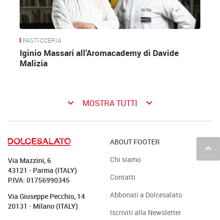
PASTICCERIA
Iginio Massari all’Aromacademy di Davide
Malizia
keyboard_arrow_down
keyboard_arrow_down
MOSTRA TUTTI
ABOUT FOOTER
keyboard_arrow_up
Chi siamo
Via Mazzini, 6
43121 - Parma (ITALY)
Contatti
P.IVA: 01756990345
Abbonati a Dolcesalato
Via Giuseppe Pecchio, 14
20131 - Milano (ITALY)
Iscriviti alla Newsletter