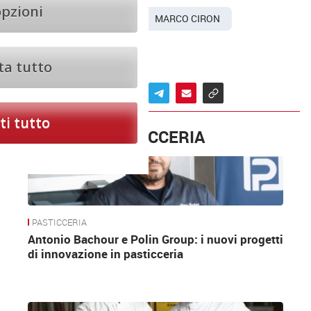
opzioni
CORNETTO PROTEICO
MARCO CIRON
SAN GIORGIO
ta tutto
i tutto
ALTRO IN PASTICCERIA
PASTICCERIA
Antonio Bachour e Polin Group: i nuovi progetti
di innovazione in pasticceria