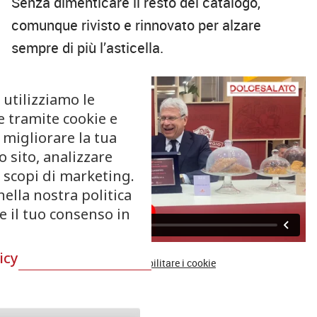
Senza dimenticare il resto del catalogo,
comunque rivisto e rinnovato per alzare
sempre di più l’asticella.
 utilizziamo le
e tramite cookie e
 migliorare la tua
 sito, analizzare
r scopi di marketing.
nella nostra politica
re il tuo consenso in
icy
Se non vedi i video, ricorda di
abilitare i cookie
© Riproduzione riservata