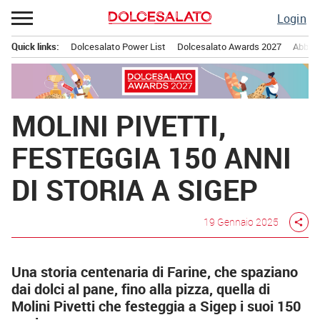
Passa
Login
al
contenuto
Quick links:
Dolcesalato Power List
Dolcesalato Awards 2027
Abbona
Menu principale
MOLINI PIVETTI,
FESTEGGIA 150 ANNI
DI STORIA A SIGEP
19 Gennaio 2025
share
Una storia centenaria di Farine, che spaziano
dai dolci al pane, fino alla pizza, quella di
Molini Pivetti che festeggia a Sigep i suoi 150