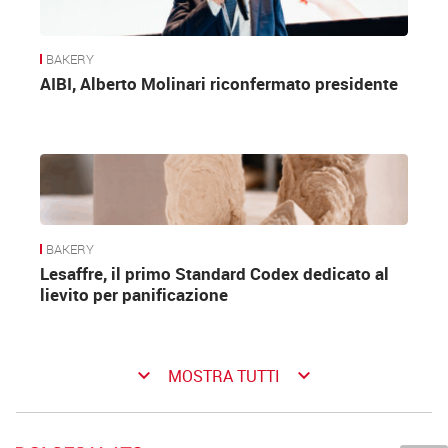
BAKERY
AIBI, Alberto Molinari riconfermato presidente
BAKERY
Lesaffre, il primo Standard Codex dedicato al
lievito per panificazione
keyboard_arrow_down
keyboard_arrow_down
MOSTRA TUTTI