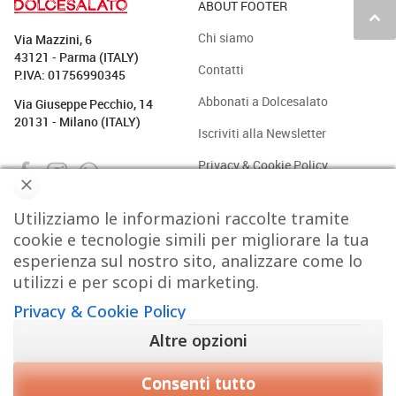
ABOUT FOOTER
keyboard_arrow_up
Chi siamo
Via Mazzini, 6
43121 - Parma (ITALY)
Contatti
P.IVA: 01756990345
Abbonati a Dolcesalato
Via Giuseppe Pecchio, 14
20131 - Milano (ITALY)
Iscriviti alla Newsletter
Privacy & Cookie Policy
Utilizziamo le informazioni raccolte tramite
PASTICCERIA
BAKERY
GELATO
CAFFÈ & CO.
cookie e tecnologie simili per migliorare la tua
esperienza sul nostro sito, analizzare come lo
CIOCCOLATO
PROTAGONISTI
STRUMENTI
TREND
utilizzi e per scopi di marketing.
Privacy & Cookie Policy
VIDEO
Altre opzioni
Consenti tutto