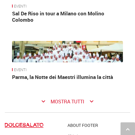
EVENTI
Sal De Riso in tour a Milano con Molino
Colombo
EVENTI
Parma, la Notte dei Maestri illumina la città
keyboard_arrow_down
keyboard_arrow_down
MOSTRA TUTTI
ABOUT FOOTER
keyboard_arrow_up