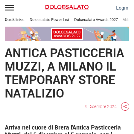
Passa
Login
al
contenuto
Quick links:
Dolcesalato Power List
Dolcesalato Awards 2027
Abbona
Menu principale
ANTICA PASTICCERIA
MUZZI, A MILANO IL
TEMPORARY STORE
NATALIZIO
9 Dicembre 2024
share
Arriva nel cuore di Brera l'Antica Pasticceria