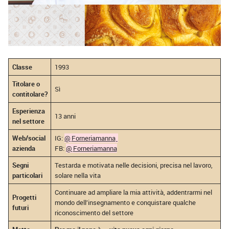
Classe
1993
Titolare o
Sì
contitolare?
Esperienza
13 anni
nel settore
Web/social
IG:
@
Forneriamanna
azienda
FB:
@
Forneriamanna
Segni
Testarda e motivata nelle decisioni, precisa nel lavoro,
particolari
solare nella vita
Continuare ad ampliare la mia attività, addentrarmi nel
Progetti
mondo dell’insegnamento e conquistare qualche
futuri
riconoscimento del settore