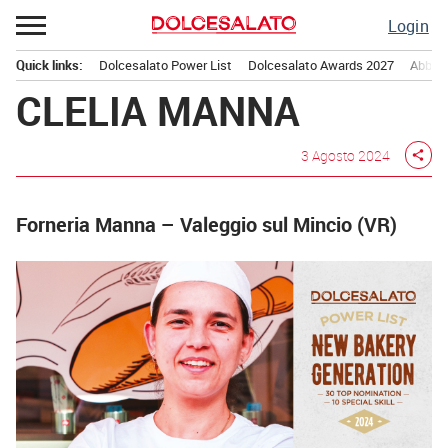
Passa
Login
al
contenuto
Quick links:
Dolcesalato Power List
Dolcesalato Awards 2027
Abbona
Menu principale
CLELIA MANNA
3 Agosto 2024
share
Forneria Manna – Valeggio sul Mincio (VR)