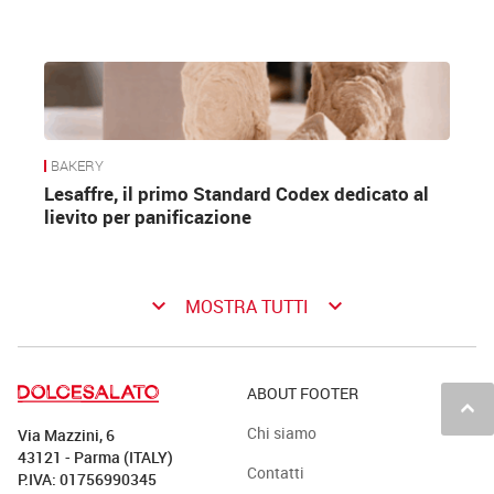
BAKERY
Lesaffre, il primo Standard Codex dedicato al
lievito per panificazione
keyboard_arrow_down
keyboard_arrow_down
MOSTRA TUTTI
ABOUT FOOTER
keyboard_arrow_up
Chi siamo
Via Mazzini, 6
43121 - Parma (ITALY)
Contatti
P.IVA: 01756990345