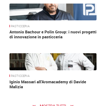
PASTICCERIA
Antonio Bachour e Polin Group: i nuovi progetti
di innovazione in pasticceria
PASTICCERIA
Iginio Massari all’Aromacademy di Davide
Malizia
keyboard_arrow_down
keyboard_arrow_down
MOSTRA TUTTI