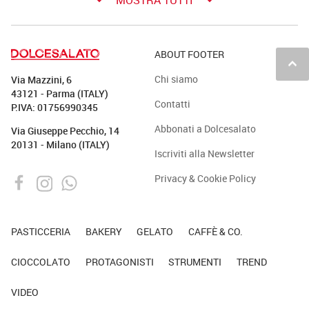
ABOUT FOOTER
keyboard_arrow_up
Chi siamo
Via Mazzini, 6
43121 - Parma (ITALY)
Contatti
P.IVA: 01756990345
Abbonati a Dolcesalato
Via Giuseppe Pecchio, 14
20131 - Milano (ITALY)
Iscriviti alla Newsletter
Privacy & Cookie Policy
PASTICCERIA
BAKERY
GELATO
CAFFÈ & CO.
CIOCCOLATO
PROTAGONISTI
STRUMENTI
TREND
VIDEO