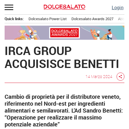
Passa
Login
al
contenuto
Quick links:
Dolcesalato Power List
Dolcesalato Awards 2027
Abbona
Menu principale
IRCA GROUP
ACQUISISCE BENETTI
14 Marzo 2024
share
Cambio di proprietà per il distributore veneto,
riferimento nel Nord-est per ingredienti
alimentari e semilavorati. L’Ad Sandro Benetti:
“Operazione per realizzare il massimo
potenziale aziendale”