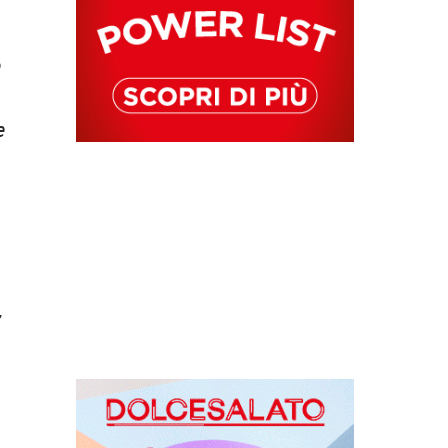
e
e
,