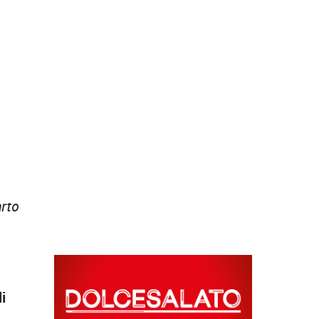
arto
li