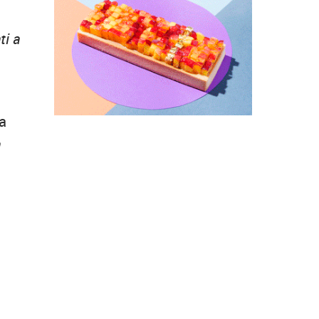
ti a
na
a