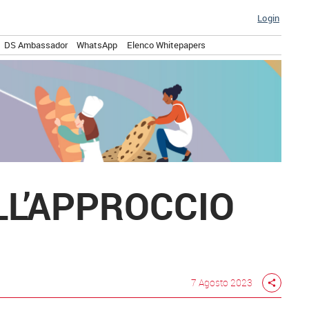
Login
DS Ambassador
WhatsApp
Elenco Whitepapers
LL’APPROCCIO
7 Agosto 2023
share