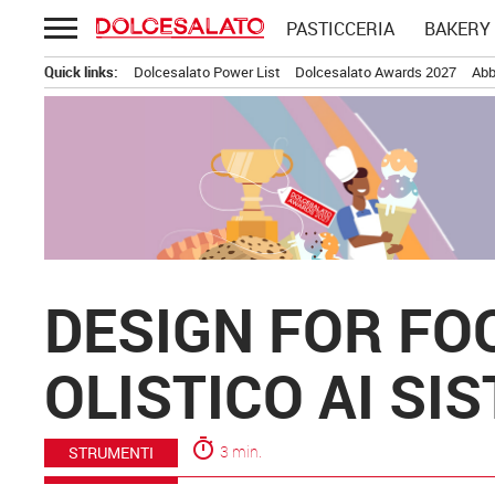
Passa
PASTICCERIA
BAKERY
al
contenuto
Quick links:
Dolcesalato Power List
Dolcesalato Awards 2027
Abb
DESIGN FOR FO
OLISTICO AI SI
timer
3 min.
STRUMENTI