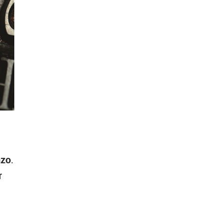
nzo
.
r