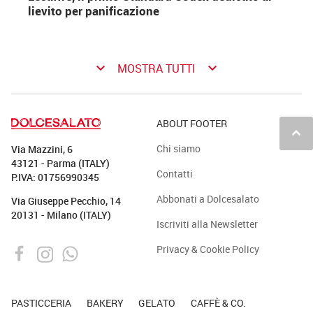
lievito per panificazione
keyboard_arrow_down
keyboard_arrow_down
MOSTRA TUTTI
ABOUT FOOTER
keyboard_arrow_up
Chi siamo
Via Mazzini, 6
43121 - Parma (ITALY)
Contatti
P.IVA: 01756990345
Abbonati a Dolcesalato
Via Giuseppe Pecchio, 14
20131 - Milano (ITALY)
Iscriviti alla Newsletter
Privacy & Cookie Policy
PASTICCERIA
BAKERY
GELATO
CAFFÈ & CO.