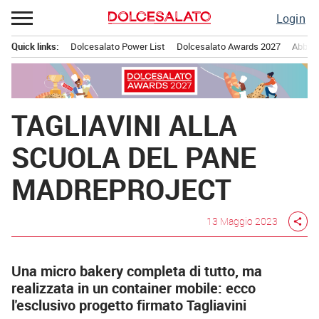
Passa
Login
al
contenuto
Quick links:
Dolcesalato Power List
Dolcesalato Awards 2027
Abbona
Menu principale
TAGLIAVINI ALLA
SCUOLA DEL PANE
MADREPROJECT
13 Maggio 2023
share
Una micro bakery completa di tutto, ma
realizzata in un container mobile: ecco
l'esclusivo progetto firmato Tagliavini