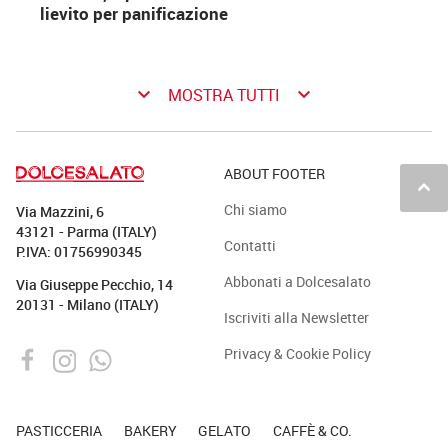
lievito per panificazione
keyboard_arrow_down
keyboard_arrow_down
MOSTRA TUTTI
ABOUT FOOTER
keyboard_arrow_up
Chi siamo
Via Mazzini, 6
43121 - Parma (ITALY)
Contatti
P.IVA: 01756990345
Abbonati a Dolcesalato
Via Giuseppe Pecchio, 14
20131 - Milano (ITALY)
Iscriviti alla Newsletter
Privacy & Cookie Policy
PASTICCERIA
BAKERY
GELATO
CAFFÈ & CO.