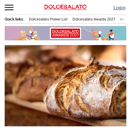
Passa
Login
al
contenuto
Quick links:
Dolcesalato Power List
Dolcesalato Awards 2027
Abbona
Menu principale