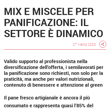
MIX E MISCELE PER
PANIFICAZIONE: IL
SETTORE È DINAMICO
27 Marzo 2023
share
Valido supporto al professionista nella
diversificazione dell’offerta, i semilavorati per
la panificazione sono richiesti, non solo per la
praticità, ma anche per valori nutrizionali,
contenuto di benessere e attenzione al green
Il pane fresco artigianale è ancora il più
consumato e rappresenta quasi l’85% del