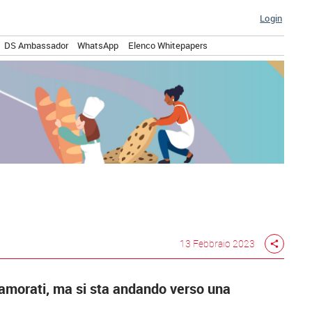
Login
DS Ambassador
WhatsApp
Elenco Whitepapers
13 Febbraio 2023
share
namorati, ma si sta andando verso una