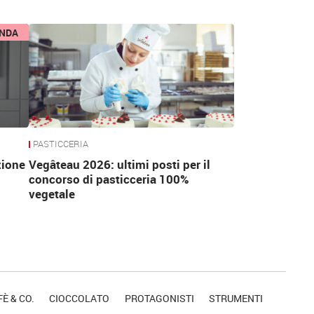
ENDA
PASTICCERIA
zione
Vegâteau 2026: ultimi posti per il
concorso di pasticceria 100%
vegetale
È & CO.
CIOCCOLATO
PROTAGONISTI
STRUMENTI