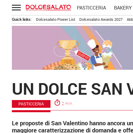
Passa
PASTICCERIA
BAKERY
al
contenuto
Quick links:
Dolcesalato Power List
Dolcesalato Awards 2027
Abb
UN DOLCE SAN 
timer
2 min.
PASTICCERIA
Le proposte di San Valentino hanno ancora una
maggiore caratterizzazione di domanda e offe