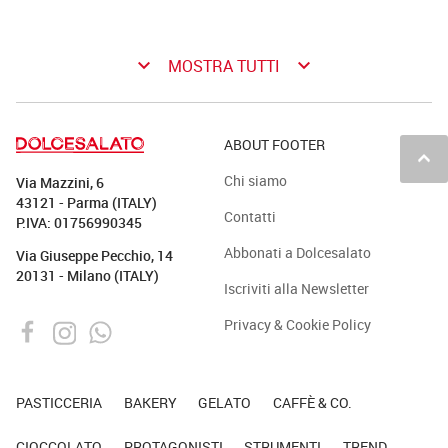
keyboard_arrow_down
keyboard_arrow_down
MOSTRA TUTTI
ABOUT FOOTER
keyboard_arrow_up
Chi siamo
Via Mazzini, 6
43121 - Parma (ITALY)
Contatti
P.IVA: 01756990345
Abbonati a Dolcesalato
Via Giuseppe Pecchio, 14
20131 - Milano (ITALY)
Iscriviti alla Newsletter
IL LAVORO DI SQUADRA
Privacy & Cookie Policy
La condivisione e il confronto sono alla base
anche dello sviluppo dei prodotti che si
PASTICCERIA
BAKERY
GELATO
CAFFÈ & CO.
possono assaggiare nei suoi atelier del gusto.
CIOCCOLATO
PROTAGONISTI
STRUMENTI
TREND