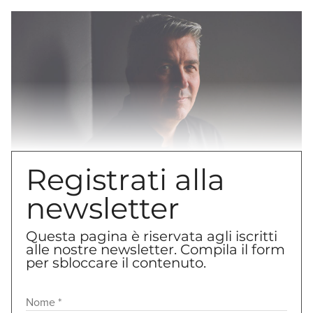
Registrati alla
newsletter
La fortuna di Jean-Philippe Darcis è stata
Questa pagina è riservata agli iscritti
alle nostre newsletter. Compila il form
incontrare sulla sua strada un mentore che gli
per sbloccare il contenuto.
ha infuso la passione per la pasticceria. Una
passione che lo ha portato a essere ammesso