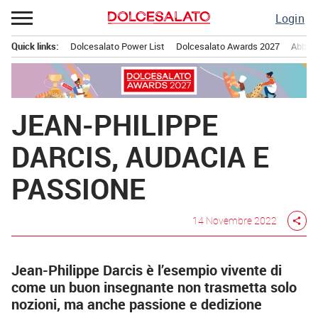
Passa
Login
al
contenuto
Quick links:
Dolcesalato Power List
Dolcesalato Awards 2027
Abbona
Menu principale
JEAN-PHILIPPE
DARCIS, AUDACIA E
PASSIONE
14 Novembre 2022
share
Jean-Philippe Darcis è l’esempio vivente di
come un buon insegnante non trasmetta solo
nozioni, ma anche passione e dedizione