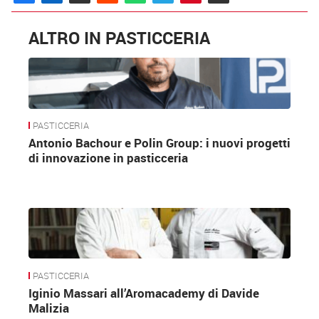
ALTRO IN PASTICCERIA
PASTICCERIA
Antonio Bachour e Polin Group: i nuovi progetti
di innovazione in pasticceria
“
La pasticceria è stupenda
– dice Darcis –
ma
sono gli incontri umani che la rendono speciale,
perché permettono i confronti e lo scambio di
idee, creazioni, tecniche, opinioni ed
PASTICCERIA
esperienze
”.
Iginio Massari all’Aromacademy di Davide
Malizia