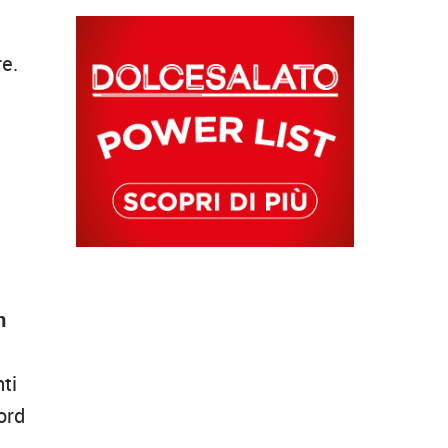
re.
n
o
nti
ord