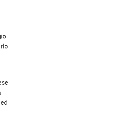
gio
rlo
ese
a
 ed