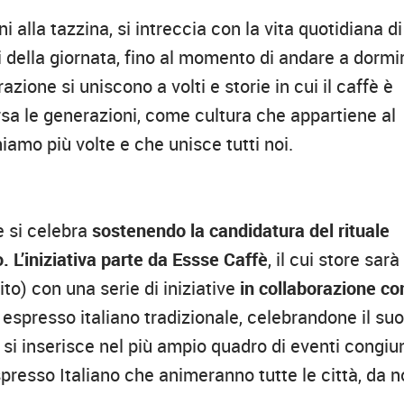
i alla tazzina, si intreccia con la vita quotidiana di
ti della giornata, fino al momento di andare a dormi
zione si uniscono a volti e storie in cui il caffè è
a le generazioni, come cultura che appartiene al
iamo più volte e che unisce tutti noi.
è si celebra
sostenendo la candidatura del rituale
. L’iniziativa parte da Essse Caffè
, il cui store sarà
to) con una serie di iniziative
in collaborazione co
è espresso italiano tradizionale, celebrandone il su
a si inserisce nel più ampio quadro di eventi congiu
spresso Italiano che animeranno tutte le città, da n