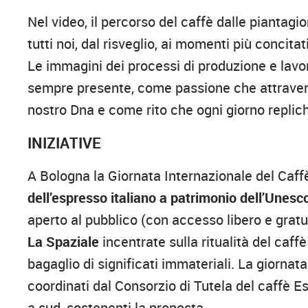
Nel video, il percorso del caffè dalle piantagion
tutti noi, dal risveglio, ai momenti più concita
Le immagini dei processi di produzione e lavora
sempre presente, come passione che attravers
nostro Dna e come rito che ogni giorno replich
INIZIATIVE
A Bologna la Giornata Internazionale del Caff
dell’espresso italiano a patrimonio dell’Unesco
aperto al pubblico (con accesso libero e gratui
La Spaziale
incentrate sulla ritualità del caff
bagaglio di significati immateriali. La giornat
coordinati dal Consorzio di Tutela del caffè E
a sud, sostenenti la proposta.