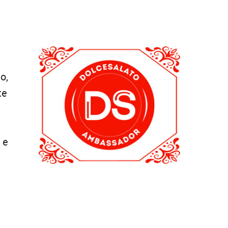
o,
te
 e