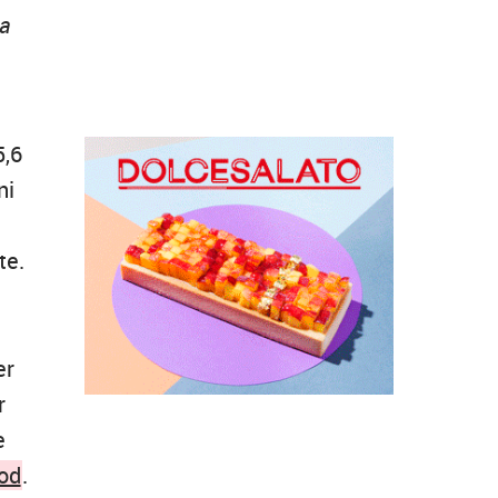
ua
5,6
ni
te.
er
r
e
od
.