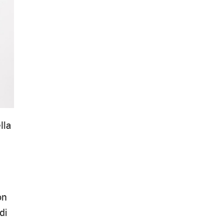
lla
on
di