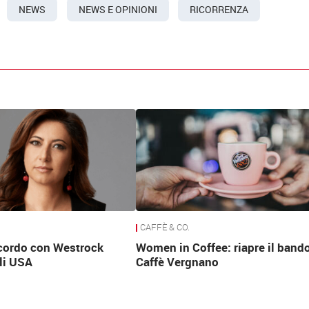
NEWS
NEWS E OPINIONI
RICORRENZA
CAFFÈ & CO.
ccordo con Westrock
Women in Coffee: riapre il bando
li USA
Caffè Vergnano