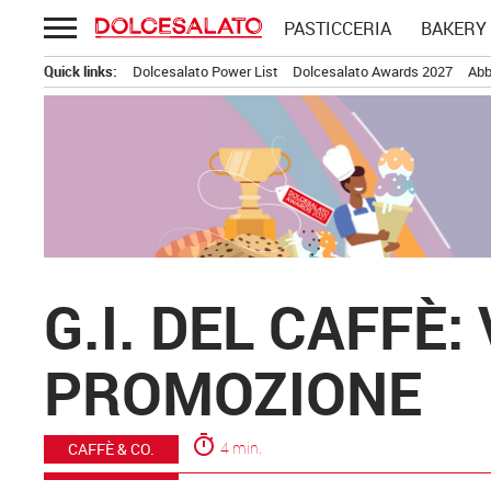
Passa
PASTICCERIA
BAKERY
al
contenuto
Quick links:
Dolcesalato Power List
Dolcesalato Awards 2027
Abb
G.I. DEL CAFFÈ:
PROMOZIONE
timer
4 min.
CAFFÈ & CO.