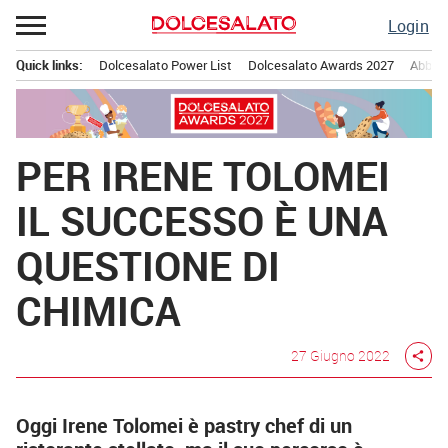
Passa
Login
al
contenuto
Quick links:
Dolcesalato Power List
Dolcesalato Awards 2027
Abbona
Menu principale
PER IRENE TOLOMEI
IL SUCCESSO È UNA
QUESTIONE DI
CHIMICA
27 Giugno 2022
share
Oggi Irene Tolomei è pastry chef di un