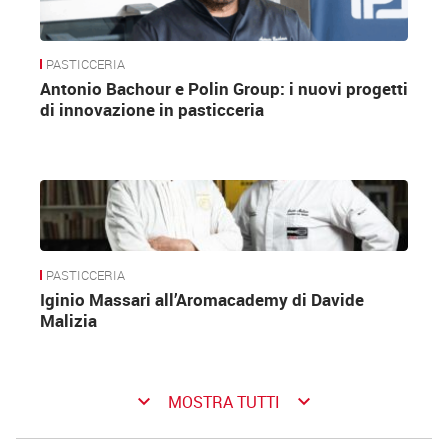
PASTICCERIA
Antonio Bachour e Polin Group: i nuovi progetti
di innovazione in pasticceria
PASTICCERIA
Iginio Massari all’Aromacademy di Davide
Malizia
keyboard_arrow_down
keyboard_arrow_down
MOSTRA TUTTI