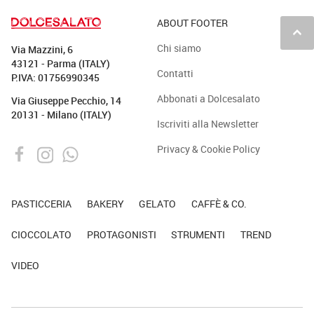
ABOUT FOOTER
keyboard_arrow_up
Chi siamo
Via Mazzini, 6
43121 - Parma (ITALY)
Contatti
P.IVA: 01756990345
Abbonati a Dolcesalato
Via Giuseppe Pecchio, 14
20131 - Milano (ITALY)
Iscriviti alla Newsletter
Privacy & Cookie Policy
PASTICCERIA
BAKERY
GELATO
CAFFÈ & CO.
CIOCCOLATO
PROTAGONISTI
STRUMENTI
TREND
VIDEO