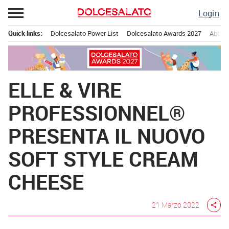
Passa
Login
al
contenuto
Quick links:
Dolcesalato Power List
Dolcesalato Awards 2027
Abbona
Menu principale
ELLE & VIRE
PROFESSIONNEL®
PRESENTA IL NUOVO
SOFT STYLE CREAM
CHEESE
21 Marzo 2022
share