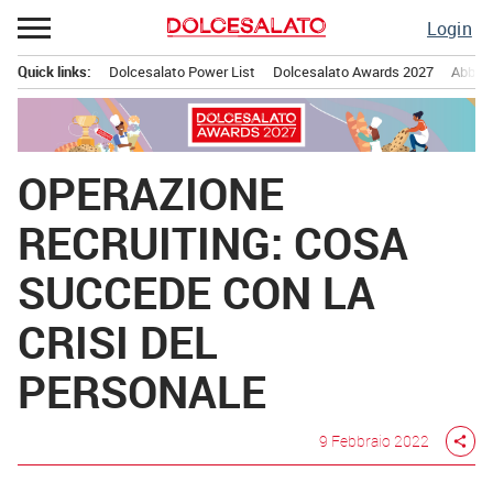
Passa
Login
al
contenuto
Quick links:
Dolcesalato Power List
Dolcesalato Awards 2027
Abbona
Menu principale
OPERAZIONE
RECRUITING: COSA
SUCCEDE CON LA
CRISI DEL
PERSONALE
9 Febbraio 2022
share