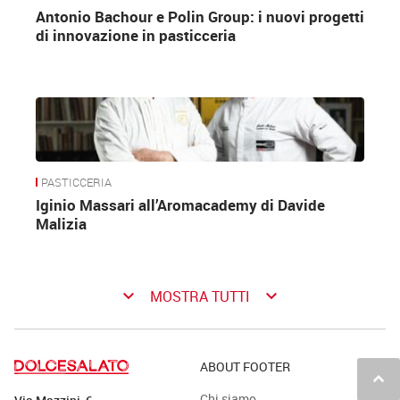
Antonio Bachour e Polin Group: i nuovi progetti
di innovazione in pasticceria
PASTICCERIA
Iginio Massari all’Aromacademy di Davide
Malizia
keyboard_arrow_down
keyboard_arrow_down
MOSTRA TUTTI
ABOUT FOOTER
keyboard_arrow_up
Chi siamo