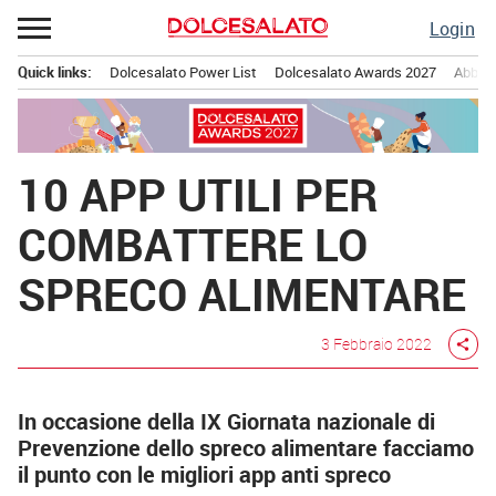
Passa
Login
al
contenuto
Quick links:
Dolcesalato Power List
Dolcesalato Awards 2027
Abbona
Menu principale
10 APP UTILI PER
COMBATTERE LO
SPRECO ALIMENTARE
3 Febbraio 2022
share
In occasione della IX Giornata nazionale di
Prevenzione dello spreco alimentare facciamo
il punto con le migliori app anti spreco