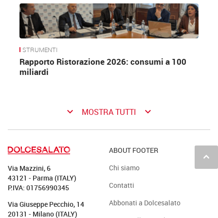
STRUMENTI
Rapporto Ristorazione 2026: consumi a 100
miliardi
keyboard_arrow_down
keyboard_arrow_down
MOSTRA TUTTI
ABOUT FOOTER
keyboard_arrow_up
Chi siamo
Via Mazzini, 6
43121 - Parma (ITALY)
Contatti
P.IVA: 01756990345
Abbonati a Dolcesalato
Via Giuseppe Pecchio, 14
20131 - Milano (ITALY)