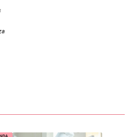
i
za
ENDA