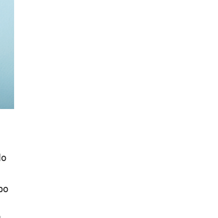
lo
po