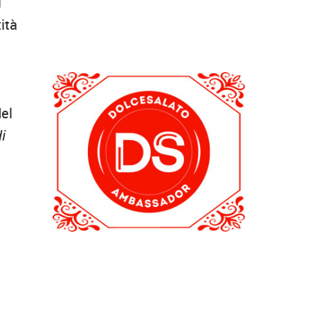
l
ità
del
i