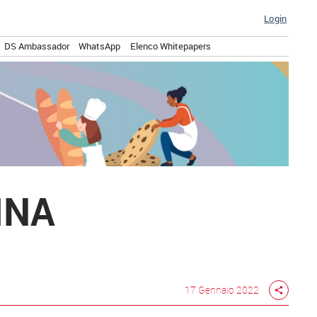
Login
DS Ambassador
WhatsApp
Elenco Whitepapers
INA
17 Gennaio 2022
share