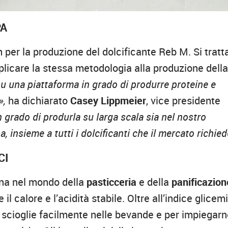
PA
er la produzione del dolcificante Reb M. Si tratta
pplicare la stessa metodologia alla produzione dell
su una piattaforma in grado di produrre proteine e
a»,
ha dichiarato
Casey Lippmeier
, vice presidente
n grado di produrla su larga scala sia nel nostro
a, insieme a tutti i dolcificanti che il mercato richie
CI
eina nel mondo della
pasticceria
e della
panificazion
il calore e l’acidità stabile. Oltre all’indice glicem
Si scioglie facilmente nelle bevande e per impiegarne