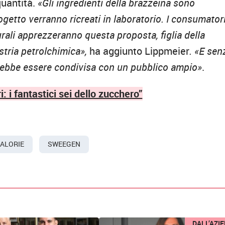
quantità.
«Gli ingredienti della brazzeina sono
ogetto verranno ricreati in laboratorio. I consumator
rali apprezzeranno questa proposta, figlia della
ustria petrolchimica»,
ha aggiunto Lippmeier
. «E sen
otrebbe essere condivisa con un pubblico ampio»
.
i: i fantastici sei dello zucchero”
CALORIE
SWEEGEN
DALL’AZI