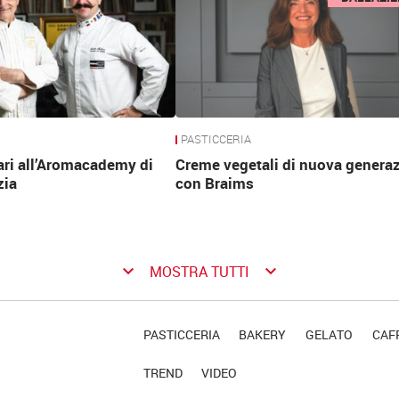
PASTICCERIA
ari all’Aromacademy di
Creme vegetali di nuova genera
zia
con Braims
keyboard_arrow_down
keyboard_arrow_down
MOSTRA TUTTI
PASTICCERIA
BAKERY
GELATO
CAFF
TREND
VIDEO