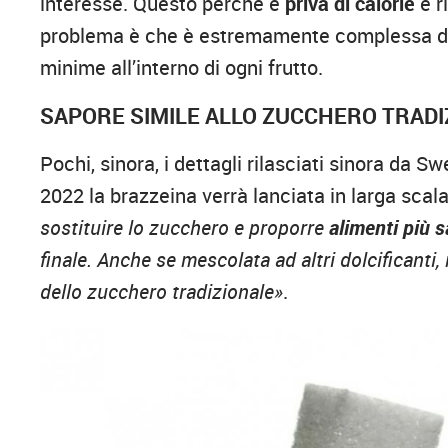
interesse. Questo perché è
priva di calorie
e r
problema è che è estremamente complessa da 
minime all’interno di ogni frutto.
SAPORE SIMILE ALLO ZUCCHERO TRADI
Pochi, sinora, i dettagli rilasciati sinora da S
2022 la brazzeina verrà lanciata in larga scal
sostituire lo zucchero e proporre
alimenti più s
finale. Anche se mescolata ad altri dolcificanti
dello zucchero tradizionale»
.