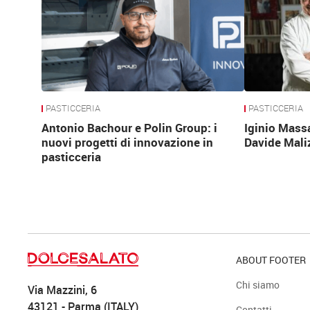
PASTICCERIA
PASTICCERIA
Antonio Bachour e Polin Group: i
Iginio Mass
nuovi progetti di innovazione in
Davide Mali
pasticceria
ABOUT FOOTER
Chi siamo
Via Mazzini, 6
43121 - Parma (ITALY)
Contatti