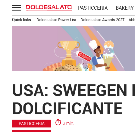
Passa
PASTICCERIA
BAKERY
al
contenuto
Quick links:
Dolcesalato Power List
Dolcesalato Awards 2027
Abb
USA: SWEEGEN 
DOLCIFICANTE
timer
3 min.
PASTICCERIA