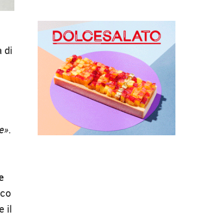
 di
a
de»
.
e
ico
 il