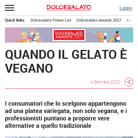
Passa
Login
al
contenuto
Quick links:
Dolcesalato Power List
Dolcesalato Awards 2027
Abbona
Menu principale
QUANDO IL GELATO È
VEGANO
4 Gennaio 2022
share
I consumatori che lo scelgono appartengono
ad una platea variegata, non solo vegana, e i
professionisti puntano a proporre vere
alternative a quello tradizionale