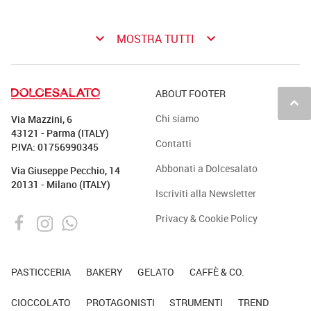
keyboard_arrow_down
keyboard_arrow_down
MOSTRA TUTTI
ABOUT FOOTER
keyboard_arrow_up
Chi siamo
Via Mazzini, 6
43121 - Parma (ITALY)
Contatti
P.IVA: 01756990345
Abbonati a Dolcesalato
Via Giuseppe Pecchio, 14
20131 - Milano (ITALY)
Iscriviti alla Newsletter
Privacy & Cookie Policy
PASTICCERIA
BAKERY
GELATO
CAFFÈ & CO.
CIOCCOLATO
PROTAGONISTI
STRUMENTI
TREND