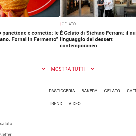
GELATO
 panettone e cornetto: le
È Gelato di Stefano Ferrara: il n
rano. Fornai in Fermento”
linguaggio del dessert
contemporaneo
keyboard_arrow_down
keyboard_arrow_down
MOSTRA TUTTI
PASTICCERIA
BAKERY
GELATO
CAFF
TREND
VIDEO
salato
sletter