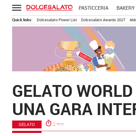
Passa
PASTICCERIA
BAKERY
al
contenuto
Quick links:
Dolcesalato Power List
Dolcesalato Awards 2027
Abb
GELATO WORLD H
UNA GARA INTE
timer
2 min.
GELATO