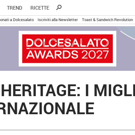
Ricerca
search
TREND
RICETTE
per:
onati a Dolcesalato
Iscriviti alla Newsletter
Toast & Sandwich Revolution
ERITAGE: I MIGLI
RNAZIONALE