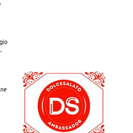
e
gio
-
one
.