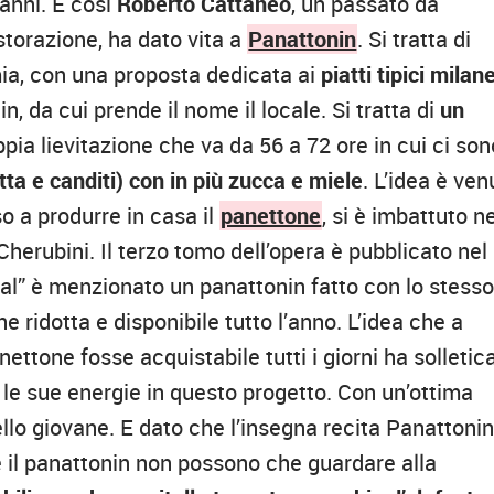
 anni. E così
Roberto Cattaneo
, un passato da
storazione, ha dato vita a
Panattonin
. Si tratta di
mia, con una proposta dedicata ai
piatti tipici milan
in, da cui prende il nome il locale. Si tratta di
un
pia lievitazione che va da 56 a 72 ore in cui ci son
tta e canditi) con in più zucca e miele
. L’idea è ven
o a produrre in casa il
panettone
, si è imbattuto n
herubini. Il terzo tomo dell’opera è pubblicato nel
al” è menzionato un panattonin fatto con lo stess
 ridotta e disponibile tutto l’anno. L’idea che a
ettone fosse acquistabile tutti i giorni ha solletic
 le sue energie in questo progetto. Con un’ottima
ello giovane. E dato che l’insegna recita Panattoni
e il panattonin non possono che guardare alla