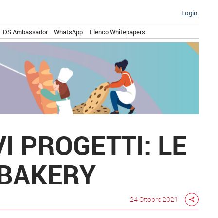
Login
DS Ambassador
WhatsApp
Elenco Whitepapers
 PROGETTI: LE
 BAKERY
24 Ottobre 2021
share