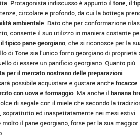
atta. Protagonista indiscusso è appunto il
tone, il ti
istenze, circolare e profondo, da cui la bottega pren
ilità ambientale
. Dato che per conformazione rilas
o, consente il suo utilizzo in maniera costante pe
 il tipico pane georgiano
, che si riconosce per la su
o di Tone sia l’unico forno georgiano di proprietà 
quello di essere un panificio georgiano. Quanto più
ta per il mercato nostrano delle preparazioni
i, sarà possibile acquistare e gustare anche
focacce
farcito con uova e formaggio
. Ma anche il
banana br
dolce di segale con il miele che secondo la tradizio
a, soprattutto ed inaspettatamente nei mesi estivi
e molto il pane georgiano, forse per la sua maggior
o.