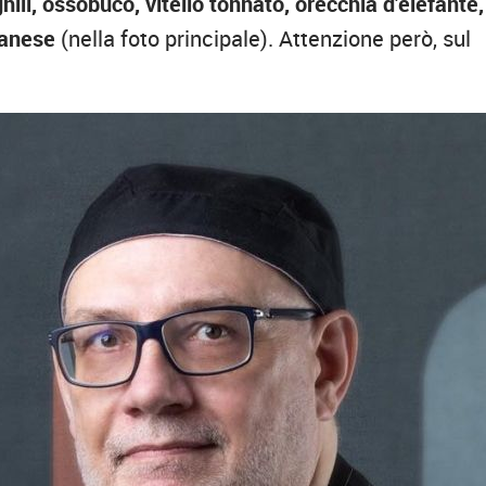
ili, ossobuco, vitello tonnato, orecchia d’elefante,
lanese
(nella foto principale). Attenzione però, sul