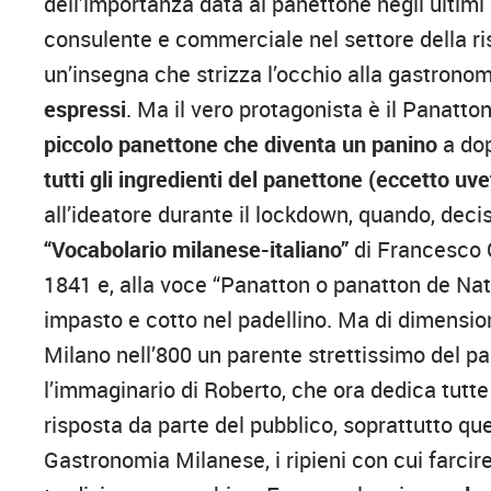
dell’importanza data al panettone negli ultimi
consulente e commerciale nel settore della ri
un’insegna che strizza l’occhio alla gastrono
espressi
. Ma il vero protagonista è il Panatton
piccolo panettone che diventa un panino
a dop
tutti gli ingredienti del panettone (eccetto uve
all’ideatore durante il lockdown, quando, decis
“Vocabolario milanese-italiano”
di Francesco C
1841 e, alla voce “Panatton o panatton de Nat
impasto e cotto nel padellino. Ma di dimensione
Milano nell’800 un parente strettissimo del pan
l’immaginario di Roberto, che ora dedica tutte
risposta da parte del pubblico, soprattutto qu
Gastronomia Milanese, i ripieni con cui farcir