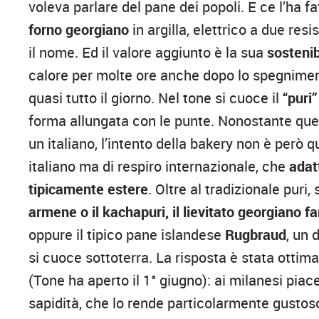
voleva parlare del pane dei popoli. E ce l’ha f
forno georgiano
in argilla, elettrico a due res
il nome. Ed il valore aggiunto è la sua
sostenib
calore per molte ore anche dopo lo spegniment
quasi tutto il giorno. Nel tone si cuoce il
“puri”
forma allungata con le punte. Nonostante quell
un italiano, l’intento della bakery non è però 
italiano ma di respiro internazionale, che
adat
tipicamente estere
. Oltre al tradizionale pur
armene o il kachapuri, il lievitato georgiano 
oppure il tipico pane islandese
Rugbraud
, un 
si cuoce sottoterra. La risposta è stata ottim
(Tone ha aperto il 1° giugno): ai milanesi piac
sapidità, che lo rende particolarmente gustos