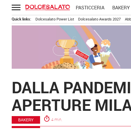
Passa
PASTICCERIA
BAKERY
al
contenuto
Quick links:
Dolcesalato Power List
Dolcesalato Awards 2027
Abb
DALLA PANDEMI
APERTURE MILA
timer
4 min.
BAKERY