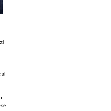
e
ti
dal
o
ese