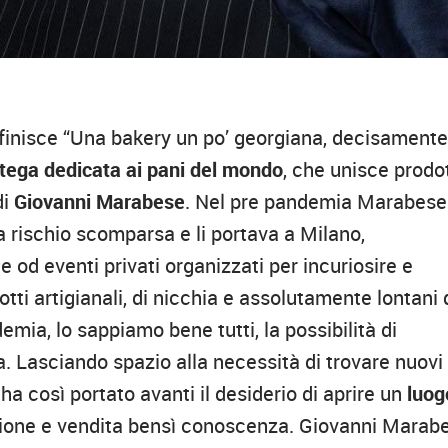
finisce “Una bakery un po’ georgiana, decisament
tega dedicata ai pani del mondo
, che unisce prodot
di
Giovanni Marabese
. Nel pre pandemia Marabese
 a rischio scomparsa e li portava a Milano,
 od eventi privati organizzati per incuriosire e
otti artigianali, di nicchia e assolutamente lontani 
mia, lo sappiamo bene tutti, la possibilità di
ta. Lasciando spazio alla necessità di trovare nuovi
ha così portato avanti il desiderio di aprire un
luog
zione e vendita bensì conoscenza. Giovanni Marab