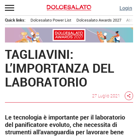
Passa
Login
al
contenuto
Quick links:
Dolcesalato Power List
Dolcesalato Awards 2027
Abbona
Menu principale
TAGLIAVINI:
L’IMPORTANZA DEL
LABORATORIO
27 Luglio 2021
share
Le tecnologia è importante per il laboratorio
del panificatore evoluto, che necessita di
strumenti all’avanguardia per lavorare bene