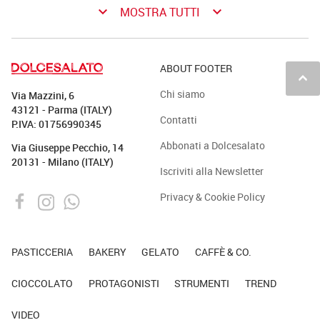
keyboard_arrow_down
keyboard_arrow_down
MOSTRA TUTTI
ABOUT FOOTER
keyboard_arrow_up
Chi siamo
Via Mazzini, 6
43121 - Parma (ITALY)
Contatti
P.IVA: 01756990345
Abbonati a Dolcesalato
Via Giuseppe Pecchio, 14
20131 - Milano (ITALY)
Iscriviti alla Newsletter
Privacy & Cookie Policy
PASTICCERIA
BAKERY
GELATO
CAFFÈ & CO.
CIOCCOLATO
PROTAGONISTI
STRUMENTI
TREND
VIDEO