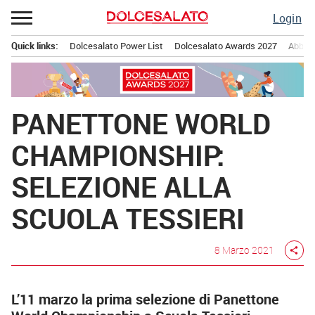
Passa
Login
al
contenuto
Quick links:
Dolcesalato Power List
Dolcesalato Awards 2027
Abbona
Menu principale
PANETTONE WORLD
CHAMPIONSHIP:
SELEZIONE ALLA
SCUOLA TESSIERI
8 Marzo 2021
share
L’11 marzo la prima selezione di Panettone