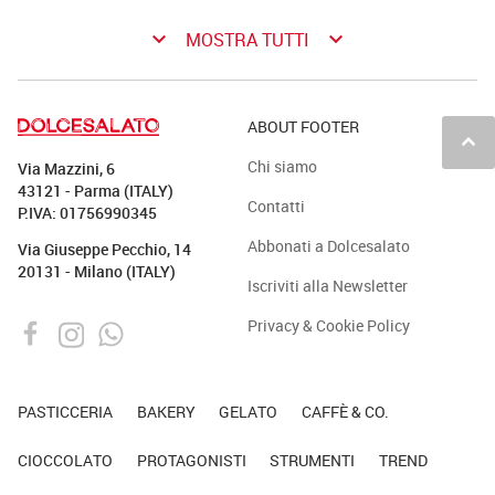
keyboard_arrow_down
keyboard_arrow_down
MOSTRA TUTTI
ABOUT FOOTER
keyboard_arrow_up
Chi siamo
Via Mazzini, 6
43121 - Parma (ITALY)
Contatti
P.IVA: 01756990345
Abbonati a Dolcesalato
Via Giuseppe Pecchio, 14
20131 - Milano (ITALY)
Iscriviti alla Newsletter
Privacy & Cookie Policy
PASTICCERIA
BAKERY
GELATO
CAFFÈ & CO.
CIOCCOLATO
PROTAGONISTI
STRUMENTI
TREND