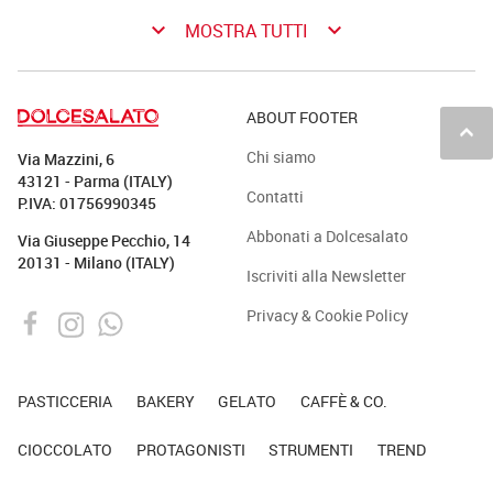
keyboard_arrow_down
keyboard_arrow_down
MOSTRA TUTTI
ABOUT FOOTER
keyboard_arrow_up
Chi siamo
Via Mazzini, 6
43121 - Parma (ITALY)
Contatti
P.IVA: 01756990345
Abbonati a Dolcesalato
Via Giuseppe Pecchio, 14
20131 - Milano (ITALY)
Iscriviti alla Newsletter
Privacy & Cookie Policy
PASTICCERIA
BAKERY
GELATO
CAFFÈ & CO.
CIOCCOLATO
PROTAGONISTI
STRUMENTI
TREND