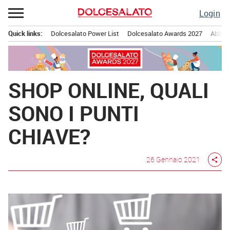
Passa
Login
al
contenuto
Quick links:
Dolcesalato Power List
Dolcesalato Awards 2027
Abbona
Menu principale
SHOP ONLINE, QUALI
SONO I PUNTI
CHIAVE?
26 Gennaio 2021
share