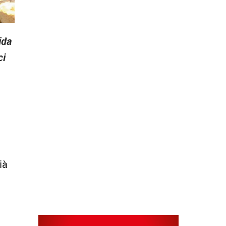
ida
ci
ià