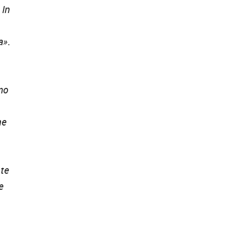
 In
a»
.
mo
he
nte
e