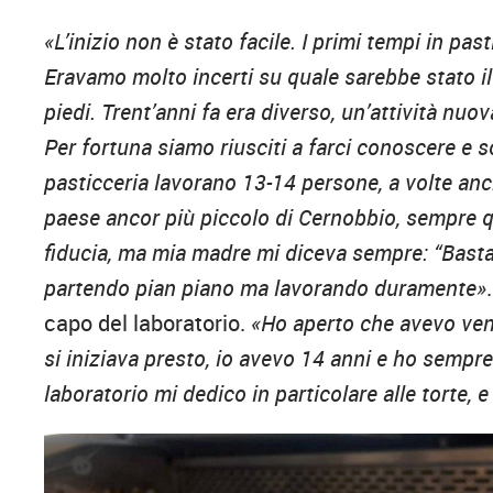
«L’inizio non è stato facile. I primi tempi in p
Eravamo molto incerti su quale sarebbe stato il f
piedi. Trent’anni fa era diverso, un’attività nuo
Per fortuna siamo riusciti a farci conoscere e s
pasticceria lavorano 13-14 persone, a volte anc
paese ancor più piccolo di Cernobbio, sempre qui
fiducia, ma mia madre mi diceva sempre: “Basta 
partendo pian piano ma lavorando duramente»
capo del laboratorio.
«Ho aperto che avevo vent’
si iniziava presto, io avevo 14 anni e ho sempr
laboratorio mi dedico in particolare alle torte, 