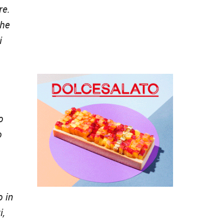
re.
che
i
o
o
o in
i,