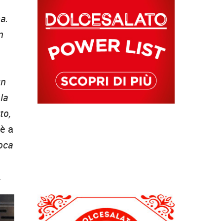
a.
n
.
un
la
to,
 è a
poca
.