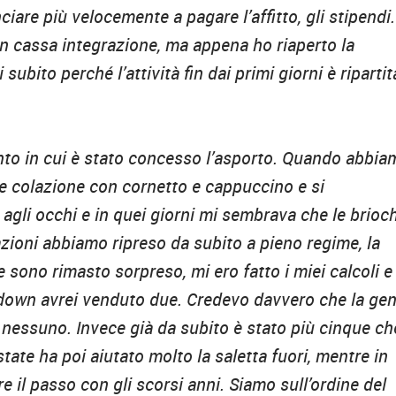
are più velocemente a pagare l’affitto, gli stipendi.
 in cassa integrazione, ma appena ho riaperto la
subito perché l’attività fin dai primi giorni è ripartit
to in cui è stato concesso l’asporto. Quando abbia
are colazione con cornetto e cappuccino e si
gli occhi e in quei giorni mi sembrava che le brioc
zioni abbiamo ripreso da subito a pieno regime, la
 sono rimasto sorpreso, mi ero fatto i miei calcoli e
down avrei venduto due. Credevo davvero che la ge
nessuno. Invece già da subito è stato più cinque ch
tate ha poi aiutato molto la saletta fuori, mentre in
ere il passo con gli scorsi anni. Siamo sull’ordine del