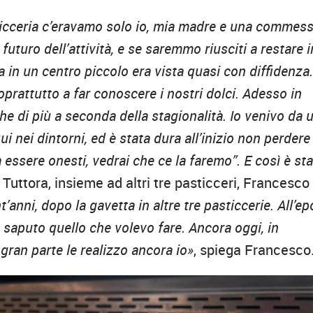
asticceria c’eravamo solo io, mia madre e una commess
uturo dell’attività, e se saremmo riusciti a restare i
va in un centro piccolo era vista quasi con diffidenza
oprattutto a far conoscere i nostri dolci. Adesso in
he di più a seconda della stagionalità. Io venivo da 
 nei dintorni, ed è stata dura all’inizio non perdere 
essere onesti, vedrai che ce la faremo”. E così è sta
. Tuttora, insieme ad altri tre pasticceri, Francesco
anni, dopo la gavetta in altre tre pasticcerie. All’e
e saputo quello che volevo fare. Ancora oggi, in
e gran parte le realizzo ancora io»
, spiega Francesco