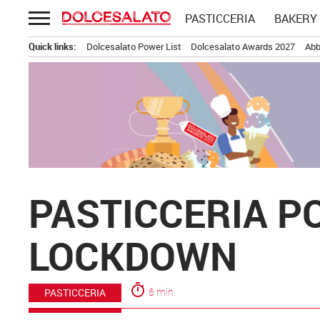
Passa
PASTICCERIA
BAKERY
al
contenuto
Quick links:
Dolcesalato Power List
Dolcesalato Awards 2027
Abb
PASTICCERIA P
LOCKDOWN
timer
6 min.
PASTICCERIA