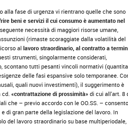
 alla fase di urgenza vi rientrano quelle che sono
ffrire beni e servizi il cui consumo è aumentato nel
nseguente necessità di maggiori risorse umane,
ssunzioni (rimaste scoraggiate dalla volatilità del
ricorso al
lavoro straordinario, al contratto a termi
uesti strumenti, singolarmente considerati,
, scontano tutti pesanti vincoli normativi (quantita
le esigenze delle fasi espansive solo temporanee. Co
ausali, quali nuovi investimenti), il suggerimento è
a cd.
«contrattazione di prossimità»
di cui all’art. 8 
endali che – previo accordo con le OO.SS. – consent
 e di gran parte della legislazione del lavoro. In
olo del lavoro straordinario su base multiperiodale,