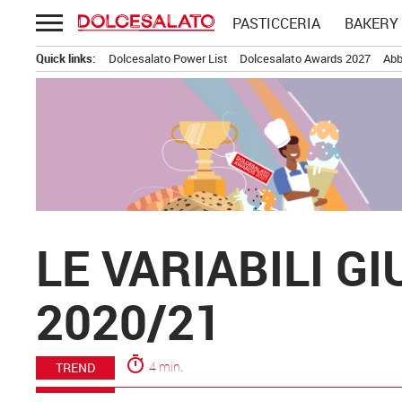
Passa
PASTICCERIA
BAKERY
al
contenuto
Quick links:
Dolcesalato Power List
Dolcesalato Awards 2027
Abb
LE VARIABILI G
2020/21
timer
4 min.
TREND