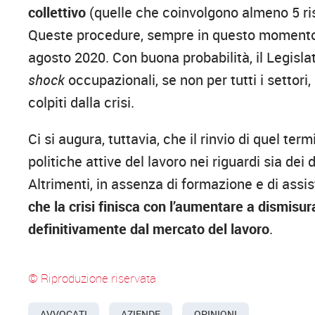
collettivo
(quelle che coinvolgono almeno 5 riso
Queste procedure, sempre in questo momento,
agosto 2020. Con buona probabilità, il Legisla
shock
occupazionali, se non per tutti i settor
colpiti dalla crisi.
Ci si augura, tuttavia, che il rinvio di quel t
politiche attive del lavoro nei riguardi sia dei
Altrimenti, in assenza di formazione e di ass
che la crisi finisca con l’aumentare a dismisu
definitivamente dal mercato del lavoro
.
© Riproduzione riservata
AVVOCATI
AZIENDE
OPINIONI