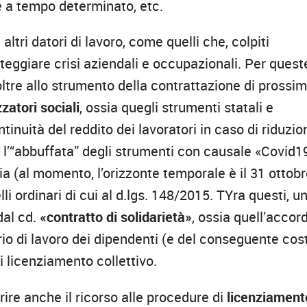
 e a tempo determinato, etc.
ltri datori di lavoro, come quelli che, colpiti
teggiare crisi aziendali e occupazionali. Per quest
ltre allo strumento della contrattazione di prossim
atori sociali
, ossia quegli strumenti statali e
tinuità del reddito dei lavoratori in caso di riduzio
a l’“abbuffata” degli strumenti con causale «Covid1
a (al momento, l’orizzonte temporale è il 31 ottob
 ordinari di cui al d.lgs. 148/2015. TYra questi, u
dal cd.
«contratto di solidarietà»
, ossia quell’accor
io di lavoro dei dipendenti (e del conseguente cos
i licenziamento collettivo.
erire anche il ricorso alle procedure di
licenziament