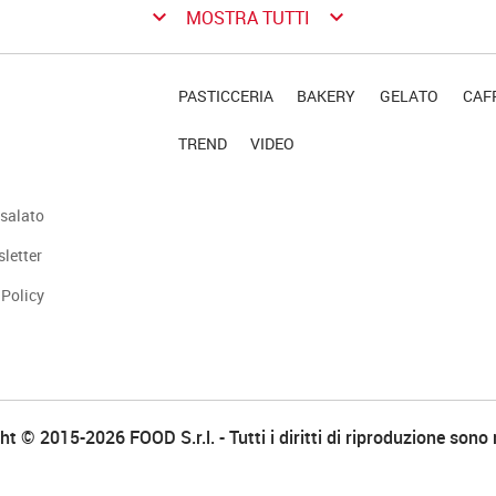
keyboard_arrow_down
keyboard_arrow_down
MOSTRA TUTTI
PASTICCERIA
BAKERY
GELATO
CAFF
TREND
VIDEO
salato
sletter
 Policy
t © 2015-2026 FOOD S.r.l. - Tutti i diritti di riproduzione sono 