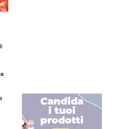
o
di
ca
a