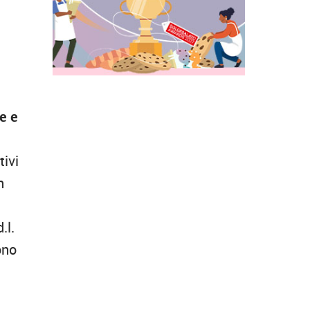
ne e
tivi
n
d.l.
ono