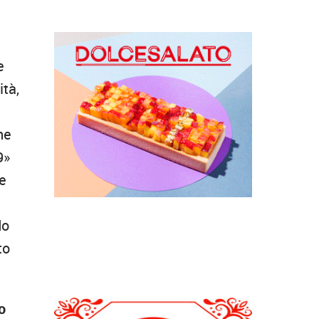
e
ità,
ne
9»
re
n
do
to
o