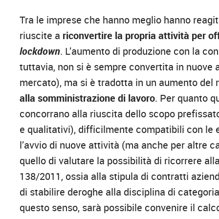
Tra le imprese che hanno meglio hanno reagito
riuscite a
riconvertire la propria attività per o
lockdown
. L’aumento di produzione con la co
tuttavia, non si è sempre convertita in nuove a
mercato), ma si è tradotta in un aumento del 
alla somministrazione di lavoro
. Per quanto q
concorrano alla riuscita dello scopo prefissato
e qualitativi), difficilmente compatibili con 
l’avvio di nuove attività (ma anche per altre c
quello di valutare la possibilità di ricorrere all
138/2011, ossia alla stipula di contratti azi
di stabilire deroghe alla disciplina di categoria
questo senso, sarà possibile convenire il calc