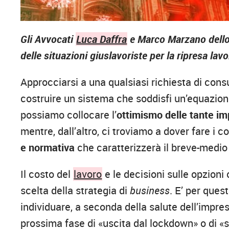
Gli Avvocati
Luca Daffra
e Marco Marzano dello 
delle situazioni giuslavoriste per la ripresa la
Approcciarsi a una qualsiasi richiesta di consu
costruire un sistema che soddisfi un’equazione
possiamo collocare l’
ottimismo delle tante i
mentre, dall’altro, ci troviamo a dover fare i c
e normativa
che caratterizzerà il breve-medio
Il costo del
lavoro
e le decisioni sulle opzioni
scelta della strategia di
business
. E’ per ques
individuare, a seconda della salute dell’impresa
prossima fase di «uscita dal lockdown» o di «