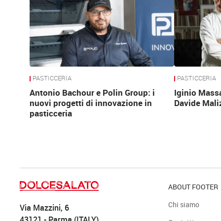
PASTICCERIA
PASTICCERIA
Antonio Bachour e Polin Group: i
Iginio Mass
nuovi progetti di innovazione in
Davide Mali
pasticceria
ABOUT FOOTER
Chi siamo
Via Mazzini, 6
43121 - Parma (ITALY)