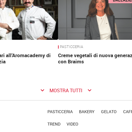
PASTICCERIA
ari all’Aromacademy di
Creme vegetali di nuova genera
zia
con Braims
keyboard_arrow_down
keyboard_arrow_down
MOSTRA TUTTI
PASTICCERIA
BAKERY
GELATO
CAFF
TREND
VIDEO