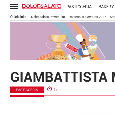
Passa
PASTICCERIA
BAKERY
al
contenuto
Quick links:
Dolcesalato Power List
Dolcesalato Awards 2027
Abb
GIAMBATTISTA
timer
1 min.
PASTICCERIA