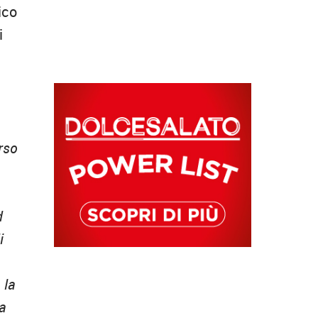
ico
i
rso
d
i
 la
a