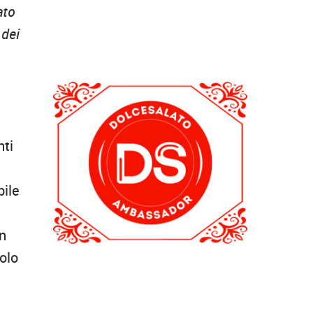
ato
 dei
nti
bile
n
solo