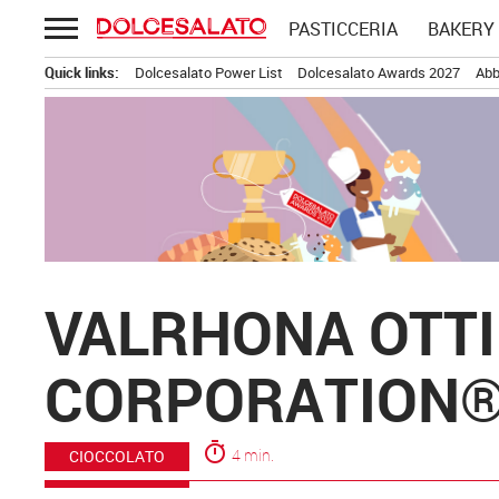
Passa
PASTICCERIA
BAKERY
al
contenuto
Quick links:
Dolcesalato Power List
Dolcesalato Awards 2027
Abb
VALRHONA OTTI
CORPORATION
timer
4 min.
CIOCCOLATO