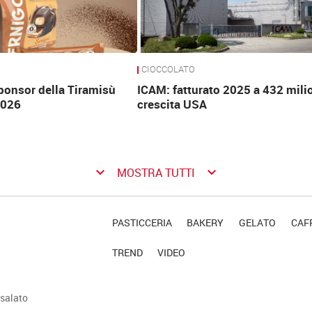
CIOCCOLATO
ponsor della Tiramisù
ICAM: fatturato 2025 a 432 milio
2026
crescita USA
keyboard_arrow_down
keyboard_arrow_down
MOSTRA TUTTI
PASTICCERIA
BAKERY
GELATO
CAFF
TREND
VIDEO
salato