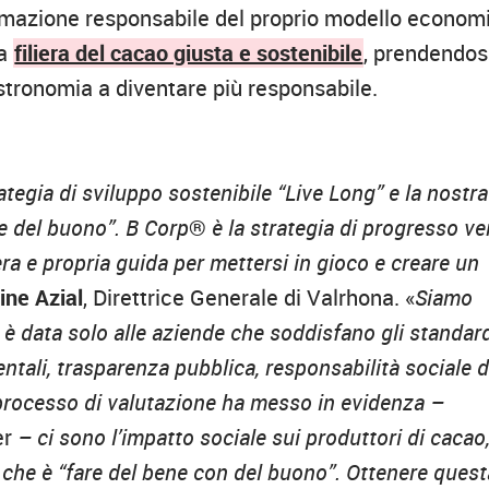
ormazione responsabile del proprio modello econom
a
filiera del cacao giusta e sostenibile
, prendendos
astronomia a diventare più responsabile.
tegia di sviluppo sostenibile “Live Long” e la nostra
e del buono”. B Corp
®
è la strategia di progresso ve
ra e propria guida per mettersi in gioco e creare un
ine Azial
, Direttrice Generale di Valrhona. «
Siamo
e è data solo alle aziende che soddisfano gli standar
ientali, trasparenza pubblica, responsabilità sociale d
l processo di valutazione ha messo in evidenza –
er
– ci sono l’impatto sociale sui produttori di cacao,
on che è “fare del bene con del buono”. Ottenere quest