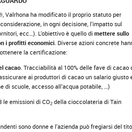
RAGUARDO
®
, Valrhona ha modificato il proprio statuto per
considerazione, in ogni decisione, l’impatto sul
ornitori, ecc…). L’obiettivo è quello di
mettere sullo
n i profitti economici
. Diverse azioni concrete han
ottenere la certificazione:
del cacao
. Tracciabilità al 100% delle fave di cacao
 assicurare ai produttori di cacao un salario giusto 
e di scuole, accesso all’acqua potabile, …)
3 le emissioni di CO
della cioccolateria di Tain
2
endenti sono donne e l’azienda può fregiarsi del tit