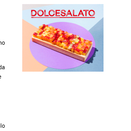
no
 da
e
olo