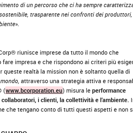
guimento di un percorso che ci ha sempre caratterizz
stenibile, trasparente nei confronti dei produttori,
mbiente
»
.
 Corp
®
riunisce imprese da tutto il mondo che
 fare impresa e che rispondono ai criteri più esige
r queste realtà la mission non è soltanto quella di
l mondo,
attraverso una strategia attiva e responsa
® (
www.bcorporation.eu
) misura le
performance
ollaboratori, i clienti, la collettività e l’ambiente.
I
che che tengano conto di tutti questi aspetti e non 