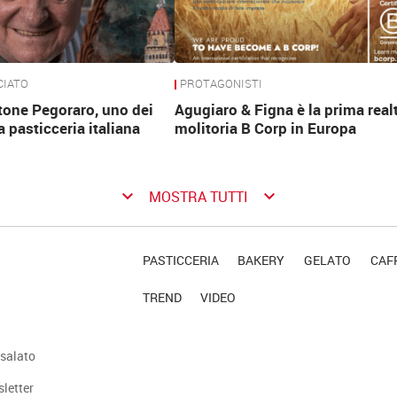
CIATO
PROTAGONISTI
tone Pegoraro, uno dei
Agugiaro & Figna è la prima real
a pasticceria italiana
molitoria B Corp in Europa
keyboard_arrow_down
keyboard_arrow_down
MOSTRA TUTTI
PASTICCERIA
BAKERY
GELATO
CAFF
TREND
VIDEO
salato
sletter