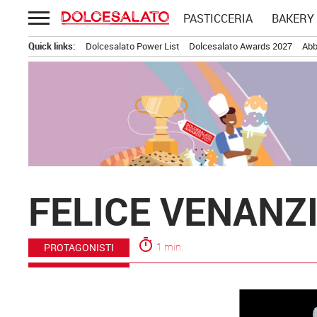
Passa
PASTICCERIA
BAKERY
al
contenuto
Quick links:
Dolcesalato Power List
Dolcesalato Awards 2027
Abb
FELICE VENANZ
timer
1 min.
PROTAGONISTI