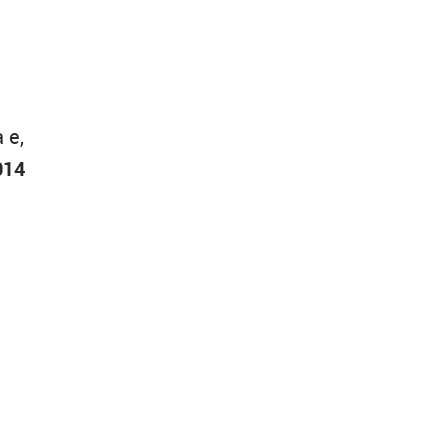
 e,
014