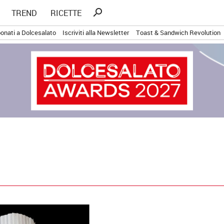
Ricerca
search
TREND
RICETTE
per:
onati a Dolcesalato
Iscriviti alla Newsletter
Toast & Sandwich Revolution
I