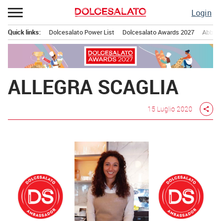
Passa
Login
al
contenuto
Quick links:
Dolcesalato Power List
Dolcesalato Awards 2027
Abbona
Menu principale
ALLEGRA SCAGLIA
15 Luglio 2020
share