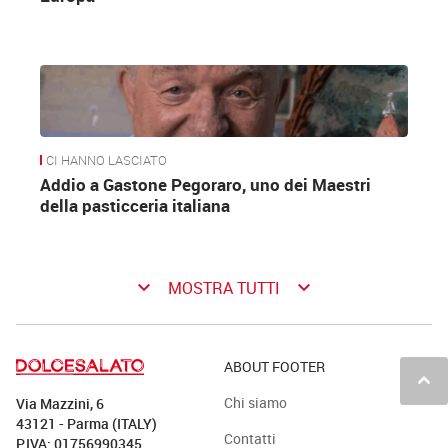
CI HANNO LASCIATO
Addio a Gastone Pegoraro, uno dei Maestri
della pasticceria italiana
keyboard_arrow_down
keyboard_arrow_down
MOSTRA TUTTI
ABOUT FOOTER
keyboard_arrow_up
Chi siamo
Via Mazzini, 6
43121 - Parma (ITALY)
Contatti
P.IVA: 01756990345