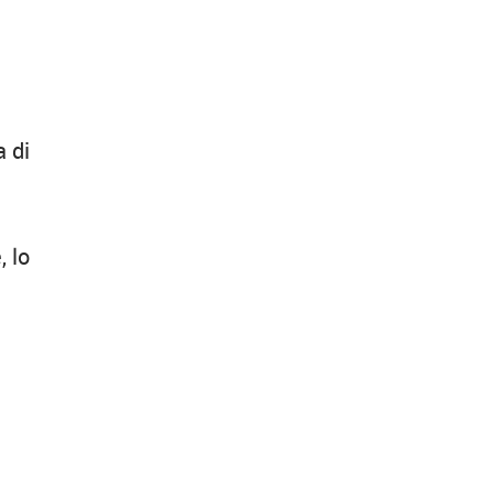
a di
, lo