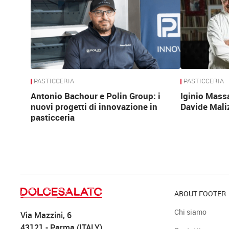
PASTICCERIA
PASTICCERIA
Antonio Bachour e Polin Group: i
Iginio Mass
nuovi progetti di innovazione in
Davide Mali
pasticceria
ABOUT FOOTER
Chi siamo
Via Mazzini, 6
43121 - Parma (ITALY)