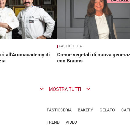
PASTICCERIA
ari all’Aromacademy di
Creme vegetali di nuova genera
zia
con Braims
keyboard_arrow_down
keyboard_arrow_down
MOSTRA TUTTI
PASTICCERIA
BAKERY
GELATO
CAFF
TREND
VIDEO