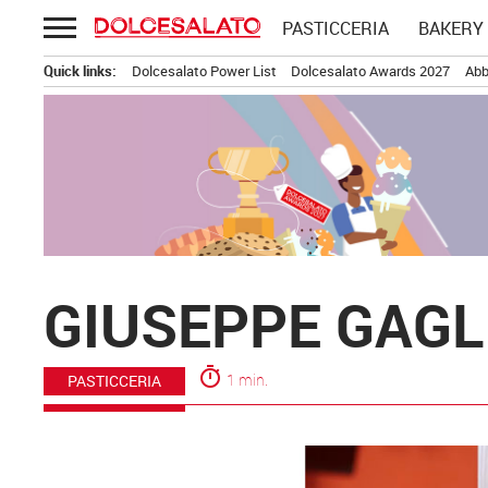
Passa
PASTICCERIA
BAKERY
al
contenuto
Quick links:
Dolcesalato Power List
Dolcesalato Awards 2027
Abb
GIUSEPPE GAGL
timer
1 min.
PASTICCERIA