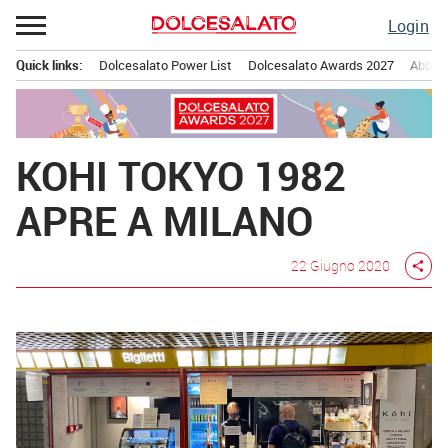
Passa
Login
al
contenuto
Quick links:
Dolcesalato Power List
Dolcesalato Awards 2027
Abbona
Menu principale
KOHI TOKYO 1982
APRE A MILANO
22 Giugno 2020
share